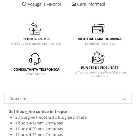
Adauga la Favorite
Cere informatii
RETUR 30 DE ZILE
RATE FIXE FARA DOBANDA
Ai 30 zile la dispozitie pentru retur
Beneficiezi de 6 rate
PUNCTE DE FIDELITATE
CONSULTANTA TELEFONICA
La fiecare comanda primesti puncte
0741 141 223
de fidelitate
Descriere
Set 6 burghie conice in trepte:
3 x burghie trepte și 3 x burghie zimtate
1 buc x 4-12mm, 2mm/pas
1 buc x 4-20mm, 2mm/pas
1 buc x 4-32mm, 2mm/pas