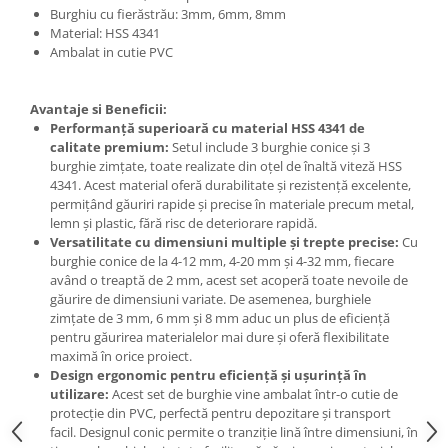
Burghiu cu fierăstrău: 3mm, 6mm, 8mm
Material: HSS 4341
Ambalat in cutie PVC
Avantaje si Beneficii:
Performanță superioară cu material HSS 4341 de
calitate premium:
Setul include 3 burghie conice și 3
burghie zimțate, toate realizate din oțel de înaltă viteză HSS
4341. Acest material oferă durabilitate și rezistență excelente,
permițând găuriri rapide și precise în materiale precum metal,
lemn și plastic, fără risc de deteriorare rapidă.
Versatilitate cu dimensiuni multiple și trepte precise:
Cu
burghie conice de la 4-12 mm, 4-20 mm și 4-32 mm, fiecare
având o treaptă de 2 mm, acest set acoperă toate nevoile de
găurire de dimensiuni variate. De asemenea, burghiele
zimțate de 3 mm, 6 mm și 8 mm aduc un plus de eficiență
pentru găurirea materialelor mai dure și oferă flexibilitate
maximă în orice proiect.
Design ergonomic pentru eficiență și ușurință în
utilizare:
Acest set de burghie vine ambalat într-o cutie de
protecție din PVC, perfectă pentru depozitare și transport
facil. Designul conic permite o tranziție lină între dimensiuni, în