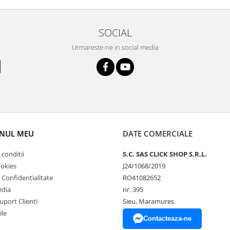
SOCIAL
Urmareste-ne in social media
NUL MEU
DATE COMERCIALE
 conditii
S.C. SAS CLICK SHOP S.R.L.
ookies
J24/1068/2019
e Confidentialitate
RO41082652
edia
nr. 395
uport Clienti
Sieu, Maramures
ile
Contacteaza-ne