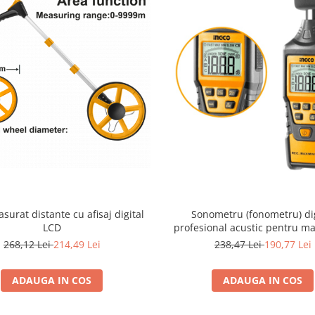
surat distante cu afisaj digital
Sonometru (fonometru) dig
LCD
profesional acustic pentru m
nivelului de sunet
268,12 Lei
214,49 Lei
238,47 Lei
190,77 Lei
ADAUGA IN COS
ADAUGA IN COS