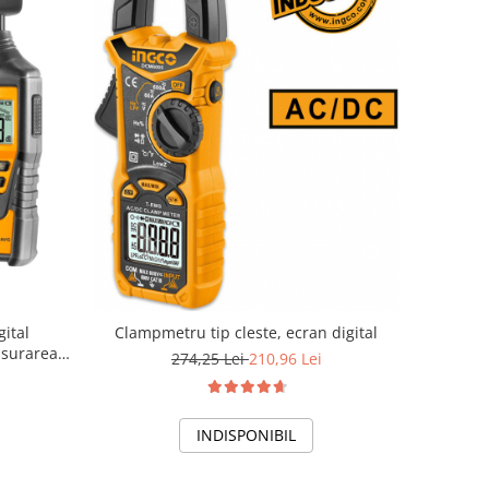
ital
Clampmetru tip cleste, ecran digital
asurarea
274,25 Lei
210,96 Lei
INDISPONIBIL