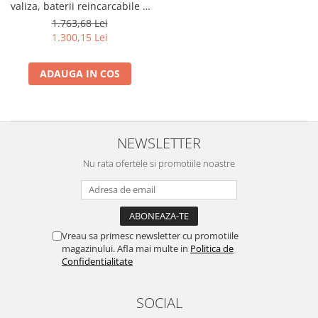
valiza, baterii reincarcabile +
suport universal
1.763,68 Lei
1.300,15 Lei
ADAUGA IN COS
NEWSLETTER
Nu rata ofertele si promotiile noastre
Vreau sa primesc newsletter cu promotiile
magazinului. Afla mai multe in
Politica de
Confidentialitate
SOCIAL