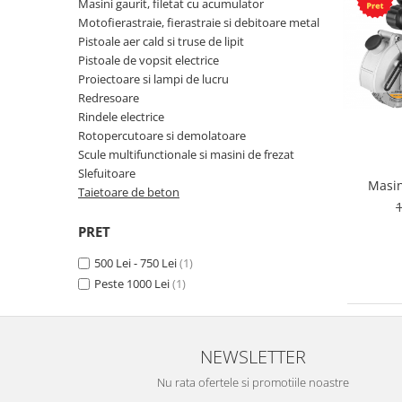
Masini gaurit, filetat cu acumulator
debitoare metal
Discuri abrazive
Prese, extractoare si scripeti
Motofierastraie, fierastraie si debitoare metal
Fierastraie cu lant
Pistoale aer cald si truse de lipit
Pistoale aer cald si truse de lipit
Discuri cu vidia
Scule auto
Foarfeci si fierastraie
Pistoale de vopsit electrice
Pistoale de vopsit electrice
Discuri diamantate
Surubelnite si truse surubelnite
Proiectoare si lampi de lucru
Frigidere
Proiectoare si lampi de lucru
Redresoare
Lame pendulare si panze
Truse unelte si scule
Garduri artificiale si plase de
Rindele electrice
Redresoare
fierastraie
protectie solara
Unelte de vopsit, tencuit, gletuit
Rotopercutoare si demolatoare
Rindele electrice
Perii sarma
Scule multifunctionale si masini de frezat
Lampi solare si Proiectoare
Rotopercutoare si demolatoare
Seturi si accesorii pentru gaurit,
Slefuitoare
Lanterne si becuri
Masin
insurubat si amestecat
Taietoare de beton
Scule multifunctionale si masini de
1
Motoburghie, Motosape si
frezat
Atomizoare
PRET
Slefuitoare
Playere si Boxe portabile
500 Lei - 750 Lei
(1)
Taietoare de beton
Peste 1000 Lei
(1)
Pompe apa si accesorii pentru
irigat si stropit
Solutii de Curatare si Intretinere
NEWSLETTER
Topoare
Nu rata ofertele si promotiile noastre