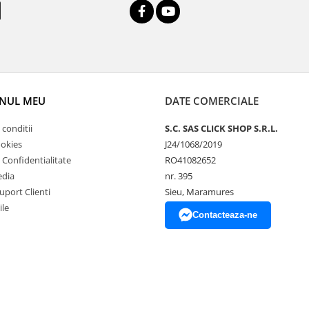
NUL MEU
DATE COMERCIALE
 conditii
S.C. SAS CLICK SHOP S.R.L.
ookies
J24/1068/2019
e Confidentialitate
RO41082652
edia
nr. 395
uport Clienti
Sieu, Maramures
ile
Contacteaza-ne