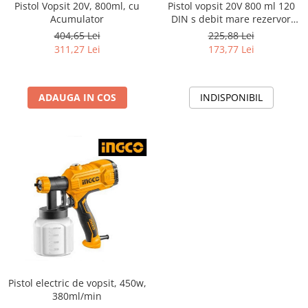
Pistol Vopsit 20V, 800ml, cu
Pistol vopsit 20V 800 ml 120
Acumulator
DIN s debit mare rezervor
inox pentru vopsea si lac
404,65 Lei
225,88 Lei
311,27 Lei
173,77 Lei
ADAUGA IN COS
INDISPONIBIL
Pistol electric de vopsit, 450w,
380ml/min