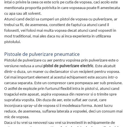
intai o privire la ceea ce este scris pe cutia de vopsea, caci acolo este
mentionata proportia potrivita in care vopseaua poate fi amestecata
cu apa sau alt solvent.
Atunci cand decizi sa cumperi un pistol de vopsea cu pulverizare, ar
trebui sa fii, de asemenea, constient de faptul ca atunci cand il
folosesti, vei folosi mai multa vopsea decat atunci cand vopsesti in
mod traditional, mai ales daca nu ai inca experienta in utilizarea
pistolului.
Pistoale de pulverizare pneumatice
Pistolul de pulverizare cu aer pentru vopsirea prin pulverizare este o
versiune redusa a unui
pistol de pulverizare electric
. Este alcatuit
dintr-o duza, un maner cu declansator si un recipient pentru vopsea.
Cel mai important element al acestui echipament este ascuns intr-o
carcasa separata. Este un compresor care pompeaza aer sub presiune.
O astfel de explozie prin furtunul flexibil intra in pistol si, atunci cand
tragaciul este apasat, aspira vopseaua din rezervor si o trimite spre
suprafata vopsita. Din duza de aer, este suflat aer curat, care
inconjoara spray-ul de vopsea si ii modeleaza forma. Acest lucru
reduce, de asemenea, suflarea laterala a vopselei, deci un consum mai
mic de vopsea.
Daca si tu vrei sa renovezi sau vrei sa investesti in echipamente de