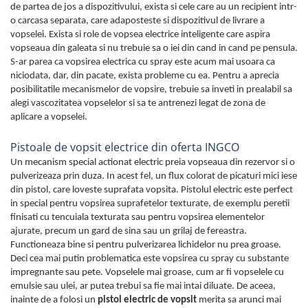
de partea de jos a dispozitivului, exista si cele care au un recipient intr-
o carcasa separata, care adaposteste si dispozitivul de livrare a
vopselei. Exista si role de vopsea electrice inteligente care aspira
vopseaua din galeata si nu trebuie sa o iei din cand in cand pe pensula.
S-ar parea ca vopsirea electrica cu spray este acum mai usoara ca
niciodata, dar, din pacate, exista probleme cu ea. Pentru a aprecia
posibilitatile mecanismelor de vopsire, trebuie sa inveti in prealabil sa
alegi vascozitatea vopselelor si sa te antrenezi legat de zona de
aplicare a vopselei.
Pistoale de vopsit electrice din oferta INGCO
Un mecanism special actionat electric preia vopseaua din rezervor si o
pulverizeaza prin duza. In acest fel, un flux colorat de picaturi mici iese
din pistol, care loveste suprafata vopsita. Pistolul electric este perfect
in special pentru vopsirea suprafetelor texturate, de exemplu peretii
finisati cu tencuiala texturata sau pentru vopsirea elementelor
ajurate, precum un gard de sina sau un grilaj de fereastra.
Functioneaza bine si pentru pulverizarea lichidelor nu prea groase.
Deci cea mai putin problematica este vopsirea cu spray cu substante
impregnante sau pete. Vopselele mai groase, cum ar fi vopselele cu
emulsie sau ulei, ar putea trebui sa fie mai intai diluate. De aceea,
inainte de a folosi un
pistol electric de vopsit
merita sa arunci mai