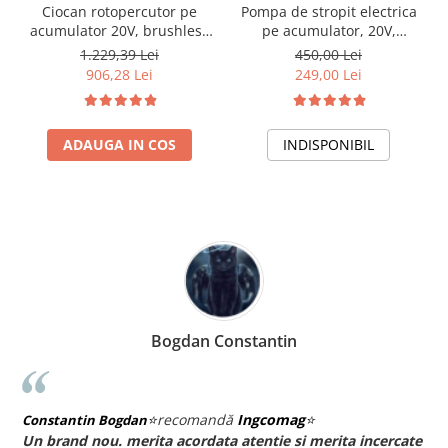
Ciocan rotopercutor pe
Pompa de stropit electrica
acumulator 20V, brushless
pe acumulator, 20V,
+ 2 acumulatori 4Ah,
capacitate 16 L
1.229,39 Lei
450,00 Lei
accesorii incluse
906,28 Lei
249,00 Lei
ADAUGA IN COS
INDISPONIBIL
Bogdan Constantin
⭐
recomandă
Ingcomag
⭐
Constantin Bogdan
B
Un brand nou. merita acordata atentie si merita incercate
D