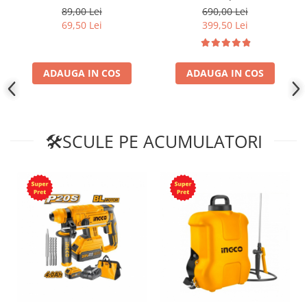
acumulatori 20v, motor fara
89,00 Lei
690,00 Lei
perii
69,50 Lei
399,50 Lei
ADAUGA IN COS
ADAUGA IN COS
🛠SCULE PE ACUMULATORI