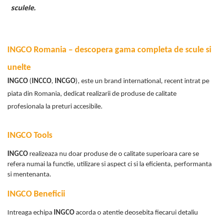
sculele.
i
INGCO Romania – descopera gama completa de scule si
unelte
INGCO
(
INCCO
,
INCGO
), este un brand international, recent intrat pe
piata din Romania, dedicat realizarii de produse de calitate
profesionala la preturi accesibile.
INGCO Tools
INGCO
realizeaza nu doar produse de o calitate superioara care se
refera numai la functie, utilizare si aspect ci si la eficienta, performanta
si mentenanta.
INGCO Beneficii
Intreaga echipa
INGCO
acorda o atentie deosebita fiecarui detaliu