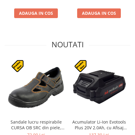
ADAUGA IN COS
ADAUGA IN COS
NOUTATI
Sandale lucru respirabile
Acumulator Li-Ion Evotools
CURSA OB SRC din piele,
Plus 20V 2.0Ah, cu Afisaj
fara bombeu
Digital
72,00 Lei
137,30 Lei