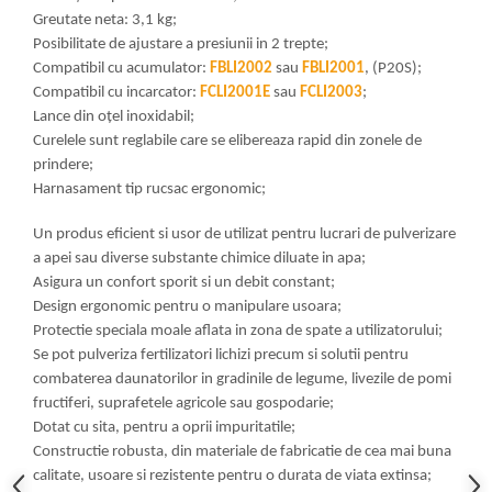
Greutate neta: 3,1 kg;
Posibilitate de ajustare a presiunii in 2 trepte;
Compatibil cu acumulator:
FBLI2002
sau
FBLI2001
, (P20S);
Compatibil cu incarcator:
FCLI2001E
sau
FCLI2003
;
Lance din oțel inoxidabil;
Curelele sunt reglabile care se elibereaza rapid din zonele de
prindere;
Harnasament tip rucsac ergonomic;
Un produs eficient si usor de utilizat pentru lucrari de pulverizare
a apei sau diverse substante chimice diluate in apa;
Asigura un confort sporit si un debit constant;
Design ergonomic pentru o manipulare usoara;
Protectie speciala moale aflata in zona de spate a utilizatorului;
Se pot pulveriza fertilizatori lichizi precum si solutii pentru
combaterea daunatorilor in gradinile de legume, livezile de pomi
fructiferi, suprafetele agricole sau gospodarie;
Dotat cu sita, pentru a oprii impuritatile;
Constructie robusta, din materiale de fabricatie de cea mai buna
calitate, usoare si rezistente pentru o durata de viata extinsa;