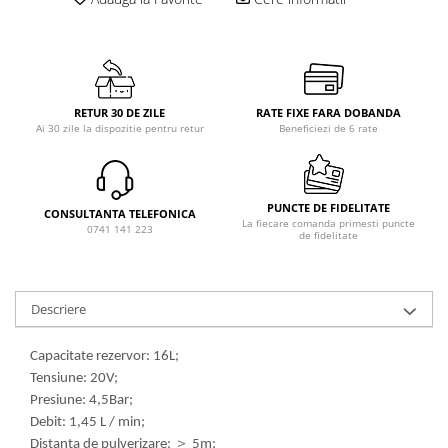
RETUR 30 DE ZILE
RATE FIXE FARA DOBANDA
Ai 30 zile la dispozitie pentru retur
Beneficiezi de 6 rate
PUNCTE DE FIDELITATE
CONSULTANTA TELEFONICA
La fiecare comanda primesti puncte
0741 141 223
de fidelitate
Descriere
Capacitate rezervor: 16L;
Tensiune: 20V;
Presiune: 4,5Bar;
Debit: 1,45 L / min;
Distanța de pulverizare:
＞
5m;