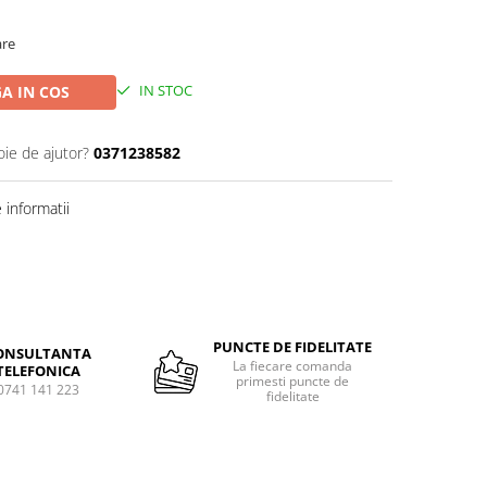
are
IN STOC
A IN COS
oie de ajutor?
0371238582
informatii
Distribuie
pe
Facebook
PUNCTE DE FIDELITATE
ONSULTANTA
La fiecare comanda
TELEFONICA
primesti puncte de
0741 141 223
fidelitate