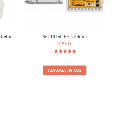
i beton,
Set 10 biti PH2, 50mm
Set
17,56 Lei
ADAUGA IN COS