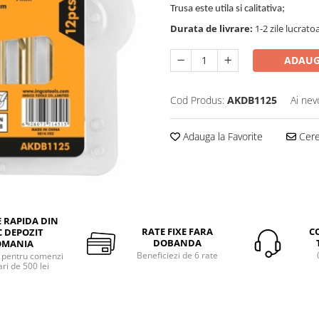
Trusa este utila si calitativa;
Durata de livrare:
1-2 zile lucrato
ADAUG
Cod Produs:
AKDB1125
Ai nev
Adauga la Favorite
Cere 
E RAPIDA DIN
RATE FIXE FARA
C
 DEPOZIT
DOBANDA
OMANIA
Beneficiezi de 6 rate
a pentru comenzi
ri de 500 lei