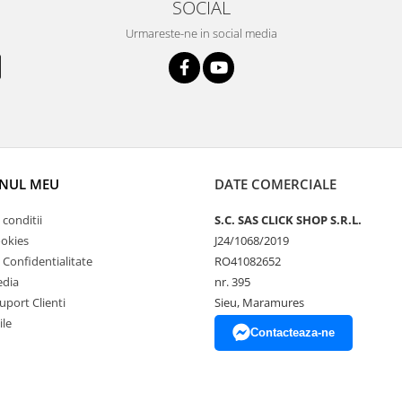
SOCIAL
Urmareste-ne in social media
NUL MEU
DATE COMERCIALE
 conditii
S.C. SAS CLICK SHOP S.R.L.
ookies
J24/1068/2019
e Confidentialitate
RO41082652
edia
nr. 395
uport Clienti
Sieu, Maramures
ile
Contacteaza-ne