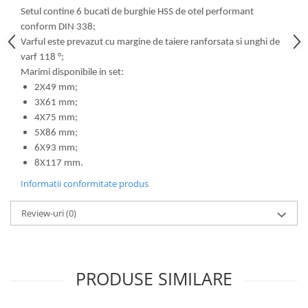
Setul contine 6 bucati de burghie HSS de otel performant
conform DIN 338;
Varful este prevazut cu margine de taiere ranforsata si unghi de
varf 118 °;
Marimi disponibile in set:
2X49 mm;
3X61 mm;
4X75 mm;
5X86 mm;
6X93 mm;
8X117 mm.
Informatii conformitate produs
Review-uri
(0)
PRODUSE SIMILARE