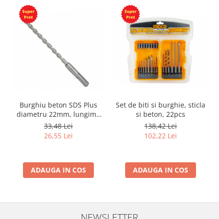
Burghiu beton SDS Plus
Set de biti si burghie, sticla
diametru 22mm, lungime
si beton, 22pcs
450mm
33,48 Lei
138,42 Lei
26,55 Lei
102,22 Lei
ADAUGA IN COS
ADAUGA IN COS
NEWSLETTER