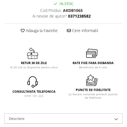
IN STOC
Cod Produs:
AKDB1065
Ai nevoie de ajutor?
0371238582
Adauga la Favorite
Cere informatii
RETUR 30 DE ZILE
RATE FIXE FARA DOBANDA
Ai 30 zile la dispozitie pentru retur
Beneficiezi de 6 rate
PUNCTE DE FIDELITATE
CONSULTANTA TELEFONICA
La fiecare comanda primesti puncte
0741 141 223
de fidelitate
Descriere