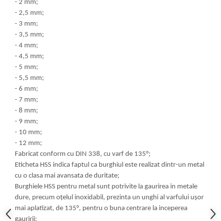
- 2 mm;
- 2,5 mm;
- 3 mm;
- 3,5 mm;
- 4 mm;
- 4,5 mm;
- 5 mm;
- 5,5 mm;
- 6 mm;
- 7 mm;
- 8 mm;
- 9 mm;
- 10 mm;
- 12 mm;
Fabricat conform cu DIN 338, cu varf de 135°;
Eticheta HSS indica faptul ca burghiul este realizat dintr-un metal
cu o clasa mai avansata de duritate;
Burghiele HSS pentru metal sunt potrivite la gaurirea in metale
dure, precum oţelul inoxidabil, prezinta un unghi al varfului uşor
mai aplatizat, de 135°, pentru o buna centrare la inceperea
gauririi;