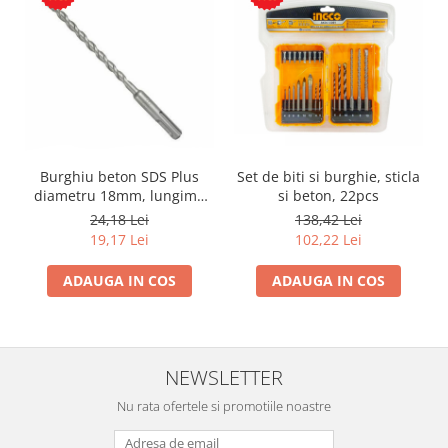
Burghiu beton SDS Plus
Set de biti si burghie, sticla
diametru 18mm, lungime
si beton, 22pcs
450mm
24,18 Lei
138,42 Lei
19,17 Lei
102,22 Lei
ADAUGA IN COS
ADAUGA IN COS
NEWSLETTER
Nu rata ofertele si promotiile noastre