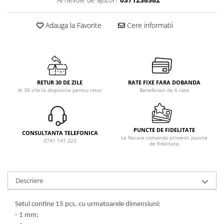
Adauga la Favorite
Cere informatii
RETUR 30 DE ZILE
RATE FIXE FARA DOBANDA
Ai 30 zile la dispozitie pentru retur
Beneficiezi de 6 rate
PUNCTE DE FIDELITATE
CONSULTANTA TELEFONICA
La fiecare comanda primesti puncte
0741 141 223
de fidelitate
Descriere
Setul contine 15 pcs, cu urmatoarele dimensiuni:
- 1 mm;