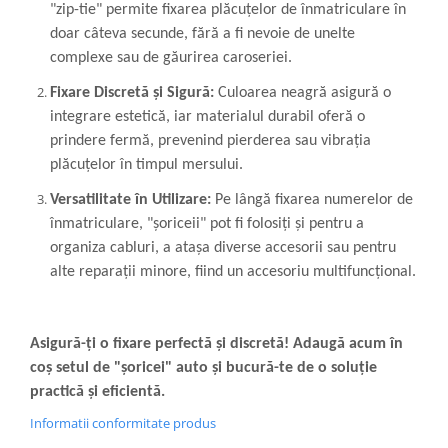
"zip-tie" permite fixarea plăcuțelor de înmatriculare în
doar câteva secunde, fără a fi nevoie de unelte
complexe sau de găurirea caroseriei.
Fixare Discretă și Sigură:
Culoarea neagră asigură o
integrare estetică, iar materialul durabil oferă o
prindere fermă, prevenind pierderea sau vibrația
plăcuțelor în timpul mersului.
Versatilitate în Utilizare:
Pe lângă fixarea numerelor de
înmatriculare, "șoriceii" pot fi folosiți și pentru a
organiza cabluri, a atașa diverse accesorii sau pentru
alte reparații minore, fiind un accesoriu multifuncțional.
Asigură-ți o fixare perfectă și discretă! Adaugă acum în
coș setul de "șoricei" auto și bucură-te de o soluție
practică și eficientă.
Informatii conformitate produs