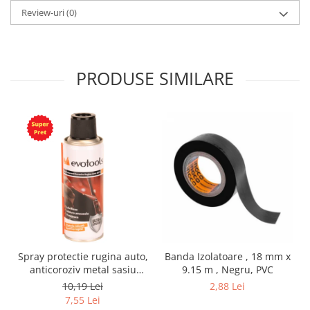
Review-uri
(0)
PRODUSE SIMILARE
Spray protectie rugina auto,
Banda Izolatoare , 18 mm x
anticoroziv metal sasiu
9.15 m , Negru, PVC
praguri usi aerosol, 200 ml
10,19 Lei
2,88 Lei
7,55 Lei