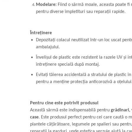
Modelare:
Fiind o sârmă moale, aceasta poate fi
pentru diverse împletituri sau reparații rapide.
Întreținere
Depozitați colacul neutilizat într-un loc uscat pent
ambalajului.
Învelișul de plastic este rezistent la razele UV și 
întreținere specială după montaj.
Evitați tăierea accidentală a stratului de plastic
pentru a menține protecția anticorozivă a oțelului
Pentru cine este potrivit produsul
Această sârmă este indispensabilă pentru
grădinari, 
case
. Este produsul perfect pentru cei care caută o 
plantele cățărătoare, legumele pe spalieri sau pentru
reparații la garduri, unde estetica verzuie ajută la c