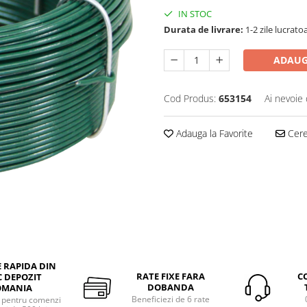
IN STOC
Durata de livrare:
1-2 zile lucrato
ADAUG
Cod Produs:
653154
Ai nevoie 
Adauga la Favorite
Cere 
E RAPIDA DIN
RATE FIXE FARA
C
 DEPOZIT
DOBANDA
OMANIA
Beneficiezi de 6 rate
a pentru comenzi