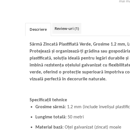
mai ma
Review-uri
(1)
Descriere
Sârmă Zincată Plastifiată Verde, Grosime 1.2 mm, 
Protejează și organizează-ți grădina sau gospodări
plastificată, soluția ideală pentru legări durabile ș
îmbină rezistența oțelului galvanizat cu flexibilitate
verde, oferind o protecție superioară împotriva cor
vizuală perfectă în decorurile naturale.
Specificații tehnice
Grosime sârmă:
1.2 mm (include învelișul plastific
Lungime totală:
50 metri
Material bază:
Oțel galvanizat (zincat) moale