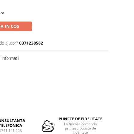
are
A IN COS
de ajutor?
0371238582
informatii
PUNCTE DE FIDELITATE
ONSULTANTA
La fiecare comanda
TELEFONICA
primesti puncte de
0741 141 223
fidelitate