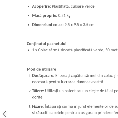
Acoperire:
Plastifiată, culoare verde
Masă proprie:
0.21 kg
Dimensiuni colac:
9.5 x 9.5 x 3.5 cm
Conținutul pachetului
1 x Colac sârmă zincată plastificată verde, 50 met
Mod de utilizare
Desfășurare:
Eliberați capătul sârmei din colac și
necesară pentru lucrarea dumneavoastră.
Tăiere:
Utilizați un patent sau un clește de tăiat 
dorite.
Fixare:
Înfășurați sârma în jurul elementelor de sus
și răsuciți capetele pentru a asigura o prindere f