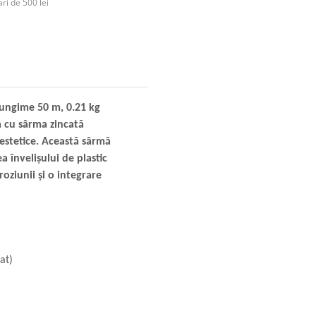
ri de 500 lei
Lungime 50 m, 0.21 kg
a cu sârma zincată
i estetice. Această sârmă
a învelișului de plastic
oziunii și o integrare
at)