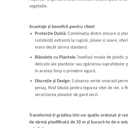
vegetație.
Avantaje și beneficii pentru client
Protecție Dublă:
Combinația dintre zincare și plas
rezistență extremă la rugină, ploaie și soare, ofe
mare decât sârma standard.
Blândețe cu Plantele:
Învelișul moale de plastic p
delicate ale plantelor sau zgârierea suprafețelor p
în același timp o prindere sigură.
Discreție și Design:
Culoarea verde smarald permit
peisaj, fiind ideală pentru legarea viței de vie, a f
securizarea plaselor de gard verzi.
Transformă-ți grădina într-un spațiu ordonat și rez
de sârmă plastificată de 50 m și bucură-te de o solu