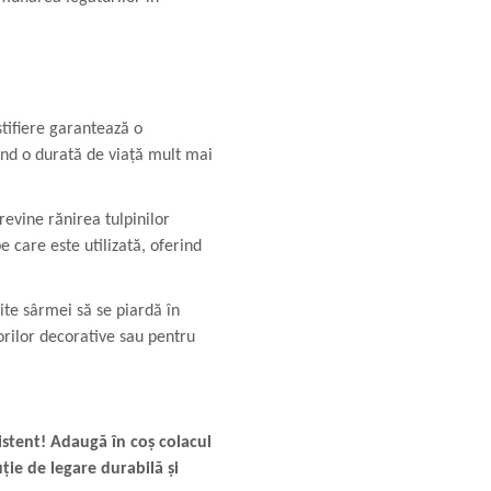
tifiere garantează o
rind o durată de viață mult mai
revine rănirea tulpinilor
e care este utilizată, oferind
e sârmei să se piardă în
lorilor decorative sau pentru
istent! Adaugă în coș colacul
ție de legare durabilă și