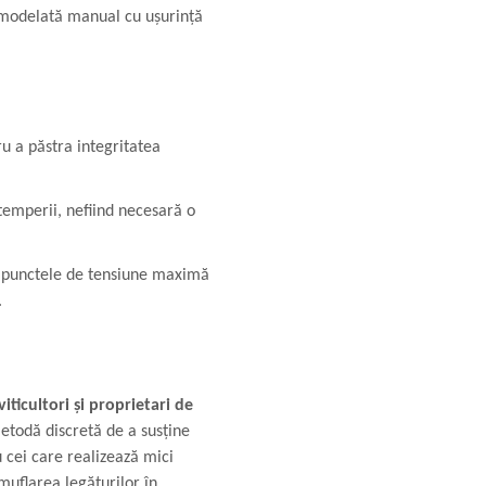
 modelată manual cu ușurință
ru a păstra integritatea
intemperii, nefiind necesară o
 în punctele de tensiune maximă
.
viticultori și proprietari de
metodă discretă de a susține
 cei care realizează mici
amuflarea legăturilor în