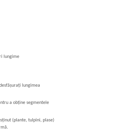
ri lungime
 desfășurați lungimea
pentru a obține segmentele
ținut (plante, tulpini, plase)
ermă.