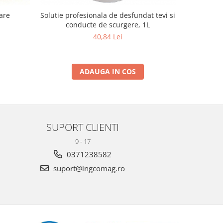
are
Solutie profesionala de desfundat tevi si
Chinga anc
conducte de scurgere, 1L
40,84 Lei
ADAUGA IN COS
SUPORT CLIENTI
9 - 17
0371238582
suport@ingcomag.ro