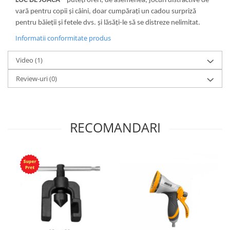
LOC DE JOACĂ
– puteți oferi, de asemenea, jocuri distractive de
vară pentru copii și câini, doar cumpărați un cadou surpriză
pentru băieții și fetele dvs. și lăsăți-le să se distreze nelimitat.
Informatii conformitate produs
Video
(1)
Review-uri
(0)
RECOMANDARI