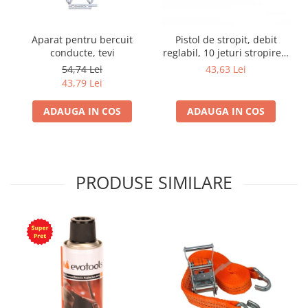
Aparat pentru bercuit
Pistol de stropit, debit
conducte, tevi
reglabil, 10 jeturi stropire +
cupla furtun
54,74 Lei
43,63 Lei
43,79 Lei
ADAUGA IN COS
ADAUGA IN COS
PRODUSE SIMILARE