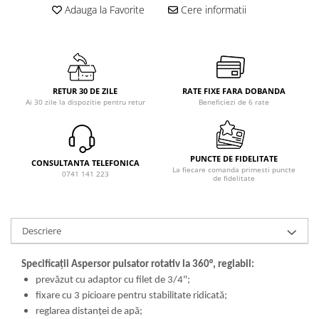
Adauga la Favorite
Cere informatii
RETUR 30 DE ZILE
RATE FIXE FARA DOBANDA
Ai 30 zile la dispozitie pentru retur
Beneficiezi de 6 rate
PUNCTE DE FIDELITATE
CONSULTANTA TELEFONICA
La fiecare comanda primesti puncte
0741 141 223
de fidelitate
Descriere
Specificații Aspersor pulsator rotativ la 360°, reglabil:
prevăzut cu adaptor cu filet de 3/4";
fixare cu 3 picioare pentru stabilitate ridicată;
reglarea distanței de apă;