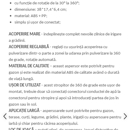
cu funcție de rotație de la 30° la 360°;
dimensiune: 38*17,4*6,4 cm;
material: ABS + PP;
simplu și ușor de conectat;
ACOPERIRE MARE
- indeplinește complet nevoile zilnice de irigare
a grădinii.
ACOPERIRE REGLABILĂ
- reglați cu ușurință acoperirea cu
pulverizare dintr-o parte a zonei la udarea prin pulverizare la 360
de grade, rotație automată.
MATERIAL DE CALITATE
– aceast aspersor este potrivit pentru
gazon și este realizat din material ABS de calitate având o durată
de viață lungă.
UȘOR DE UTILIZAT
- acest stropitor de 360 de grade este ușor de
montat, trebuie doar să conectați conectorul conductei de apă la
conectorul pentru stropire și apoi să introduceți partea de jos în
gazon sau în sol.
APLICAȚIE LARGĂ
- aspersoarele sunt potrivite pentru gazon,
terase, curți, legume, grădini, plante, irigații cu aspersoare pentru
iarbă și chiar pentru răcirea acoperișului.