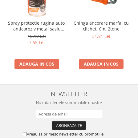
Spray protectie rugina auto,
Chinga ancorare marfa, cu
anticoroziv metal sasiu
clichet, 6m, 2tone
praguri usi aerosol, 200 ml
10,19 Lei
31,81 Lei
7,55 Lei
ADAUGA IN COS
ADAUGA IN COS
NEWSLETTER
Nu rata ofertele si promotiile noastre
Vreau sa primesc newsletter cu promotiile