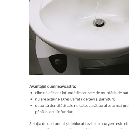
Avantajul dumneavoastră:
elimină eficient înfundările cauzate de murdăria de nat
nu are acțiune agresivă față de țevi și garnituri;
datorită densității sale ridicate, curățitorul este mai g
până la locul înfundat;
Soluția de desfundat și deblocat țevile de scurgere este efi