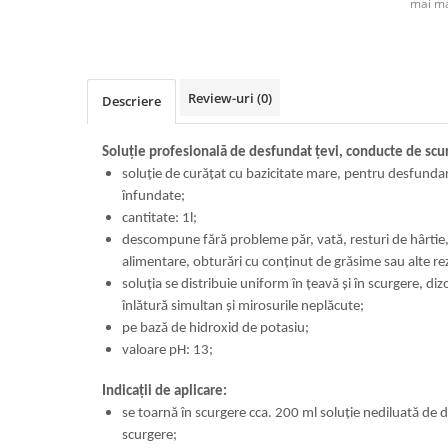
mai ma
Review-uri
(0)
Descriere
Soluţie profesională de desfundat ţevi, conducte de scurg
soluţie de curăţat cu bazicitate mare, pentru desfunda
înfundate;
cantitate: 1l;
descompune fără probleme păr, vată, resturi de hârtie
alimentare, obturări cu conţinut de grăsime sau alte re
soluţia se distribuie uniform în ţeavă şi în scurgere, diz
înlătură simultan şi mirosurile neplăcute;
pe bază de hidroxid de potasiu;
valoare pH: 13;
Indicații de aplicare:
se toarnă în scurgere cca. 200 ml soluție nediluată de 
scurgere;