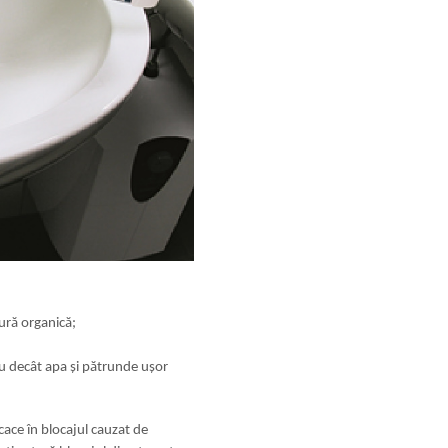
ură organică;
reu decât apa și pătrunde ușor
cace în blocajul cauzat de