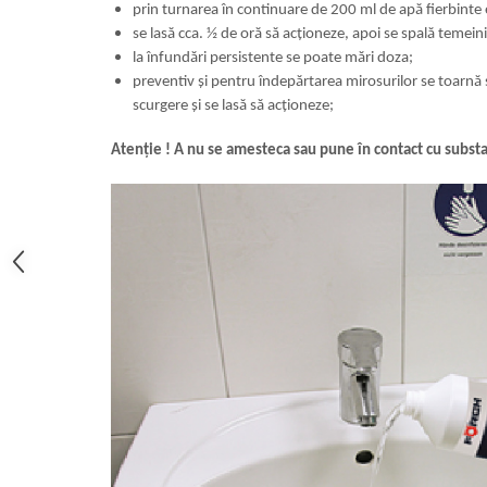
prin turnarea în continuare de 200 ml de apă fierbinte e
se lasă cca. ½ de oră să acționeze, apoi se spală temein
la înfundări persistente se poate mări doza;
preventiv și pentru îndepărtarea mirosurilor se toarnă
scurgere și se lasă să acționeze;
Atenție ! A nu se amesteca sau pune în contact cu substa