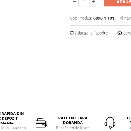
ADAUG
Cod Produs:
6890 1 101
Ai nev
Adauga la Favorite
Cere 
E RAPIDA DIN
RATE FIXE FARA
C
 DEPOZIT
DOBANDA
OMANIA
Beneficiezi de 6 rate
a pentru comenzi