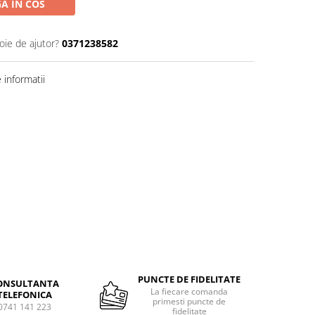
A IN COS
oie de ajutor?
0371238582
informatii
PUNCTE DE FIDELITATE
ONSULTANTA
La fiecare comanda
TELEFONICA
primesti puncte de
0741 141 223
fidelitate