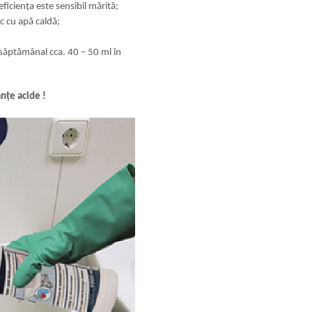
ficiența este sensibil mărită;
ic cu apă caldă;
 săptămânal cca. 40 – 50 ml în
nțe acide !