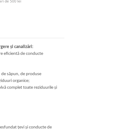
ri de 500 lei
ere și canalizări:
re eficientă de conducte
, de săpun, de produse
ziduuri organice;
olvă complet toate reziduurile şi
desfundat țevi și conducte de