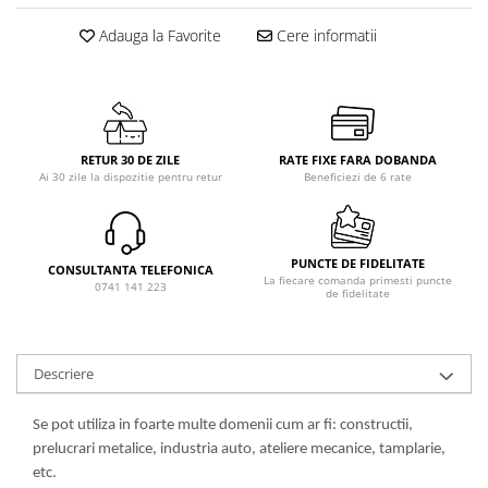
Adauga la Favorite
Cere informatii
RETUR 30 DE ZILE
RATE FIXE FARA DOBANDA
Ai 30 zile la dispozitie pentru retur
Beneficiezi de 6 rate
PUNCTE DE FIDELITATE
CONSULTANTA TELEFONICA
La fiecare comanda primesti puncte
0741 141 223
de fidelitate
Descriere
Se pot utiliza in foarte multe domenii cum ar fi: constructii,
prelucrari metalice, industria auto, ateliere mecanice, tamplarie,
etc.