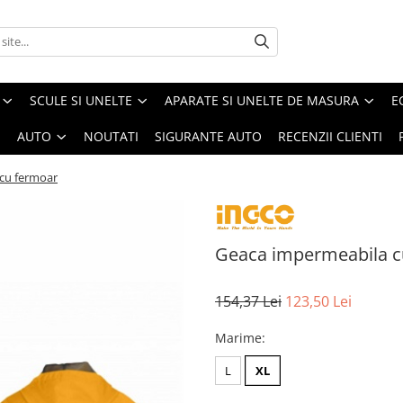
SCULE SI UNELTE
APARATE SI UNELTE DE MASURA
E
I
AUTO
NOUTATI
SIGURANTE AUTO
RECENZII CLIENTI
cu fermoar
Geaca impermeabila c
154,37 Lei
123,50 Lei
Marime
:
L
XL