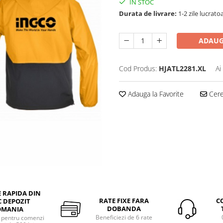
IN STOC
Durata de livrare:
1-2 zile lucrato
ADAUG
Cod Produs:
HJATL2281.XL
Ai
Adauga la Favorite
Cere 
E RAPIDA DIN
RATE FIXE FARA
C
 DEPOZIT
DOBANDA
OMANIA
Beneficiezi de 6 rate
a pentru comenzi