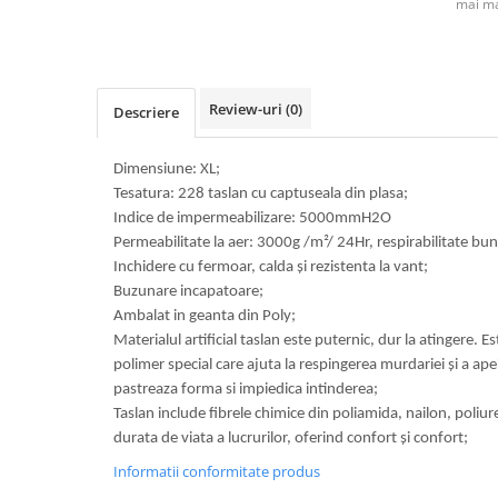
mai ma
Review-uri
(0)
Descriere
Dimensiune: XL;
Tesatura: 228 taslan cu captuseala din plasa;
Indice de impermeabilizare: 5000mmH2O
Permeabilitate la aer: 3000g /m²/ 24Hr, respirabilitate bun
Inchidere cu fermoar, calda și rezistenta la vant;
Buzunare incapatoare;
Ambalat in geanta din Poly;
Materialul artificial taslan este puternic, dur la atingere. 
polimer special care ajuta la respingerea murdariei și a apei,
pastreaza forma si impiedica intinderea;
Taslan include fibrele chimice din poliamida, nailon, poliur
durata de viata a lucrurilor, oferind confort și confort;
Informatii conformitate produs