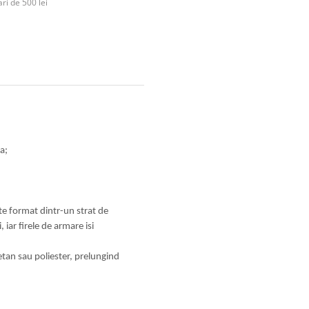
ri de 500 lei
a;
Este format dintr-un strat de
 iar firele de armare isi
etan sau poliester, prelungind