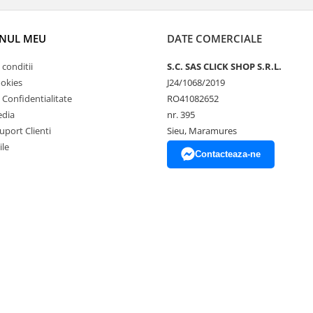
NUL MEU
DATE COMERCIALE
 conditii
S.C. SAS CLICK SHOP S.R.L.
ookies
J24/1068/2019
e Confidentialitate
RO41082652
edia
nr. 395
uport Clienti
Sieu, Maramures
ile
Contacteaza-ne