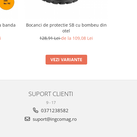
cu banda
Bocanci de protectie SB cu bombeu din
otel
i
128,91 Lei
de la 109,08 Lei
VEZI VARIANTE
SUPORT CLIENTI
9 - 17
0371238582
suport@ingcomag.ro