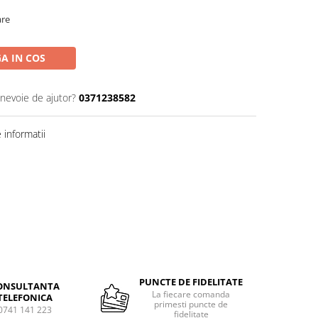
are
A IN COS
 nevoie de ajutor?
0371238582
informatii
PUNCTE DE FIDELITATE
ONSULTANTA
La fiecare comanda
TELEFONICA
primesti puncte de
0741 141 223
fidelitate