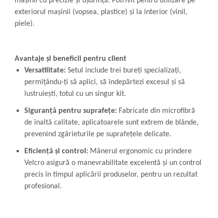
mașinii cu precizie și ușurință. Potrivit pentru utilizare pe
exteriorul mașinii (vopsea, plastice) și la interior (vinil,
piele).
Avantaje și beneficii pentru client
Versatilitate:
Setul include trei bureți specializați,
permițându-ți să aplici, să îndepărtezi excesul și să
lustruiești, totul cu un singur kit.
Siguranță pentru suprafețe:
Fabricate din microfibră
de înaltă calitate, aplicatoarele sunt extrem de blânde,
prevenind zgârieturile pe suprafețele delicate.
Eficiență și control:
Mânerul ergonomic cu prindere
Velcro asigură o manevrabilitate excelentă și un control
precis în timpul aplicării produselor, pentru un rezultat
profesional.