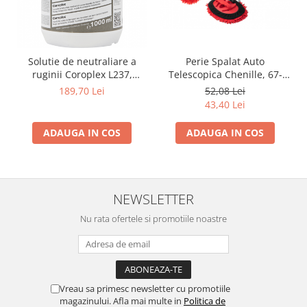
Solutie de neutraliare a
Perie Spalat Auto
ruginii Coroplex L237,
Telescopica Chenille, 67-
1000ml, convertor rugina,
100 cm
189,70 Lei
52,08 Lei
Forch
43,40 Lei
ADAUGA IN COS
ADAUGA IN COS
NEWSLETTER
Nu rata ofertele si promotiile noastre
Vreau sa primesc newsletter cu promotiile
magazinului. Afla mai multe in
Politica de