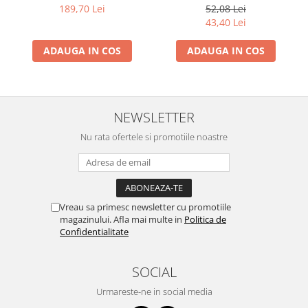
1000ml, convertor rugina,
100 cm
189,70 Lei
52,08 Lei
Forch
43,40 Lei
ADAUGA IN COS
ADAUGA IN COS
NEWSLETTER
Nu rata ofertele si promotiile noastre
Vreau sa primesc newsletter cu promotiile
magazinului. Afla mai multe in
Politica de
Confidentialitate
SOCIAL
Urmareste-ne in social media