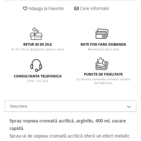
Adauga la Favorite
Cere informatii
RETUR 30 DE ZILE
RATE FIXE FARA DOBANDA
Ai 30 zile la dispozitie pentru retur
Beneficiezi de 6 rate
PUNCTE DE FIDELITATE
CONSULTANTA TELEFONICA
La fiecare comanda primesti puncte
0741 141 223
de fidelitate
Descriere
Spray vopsea cromată acrilică, argintiu, 400 ml, uscare
rapidă
Spray-ul de vopsea cromată acrilică oferă un efect metalic