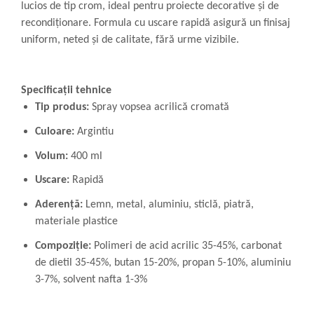
lucios de tip crom, ideal pentru proiecte decorative și de
recondiționare. Formula cu uscare rapidă asigură un finisaj
uniform, neted și de calitate, fără urme vizibile.
Specificații tehnice
Tip produs:
Spray vopsea acrilică cromată
Culoare:
Argintiu
Volum:
400 ml
Uscare:
Rapidă
Aderență:
Lemn, metal, aluminiu, sticlă, piatră,
materiale plastice
Compoziție:
Polimeri de acid acrilic 35-45%, carbonat
de dietil 35-45%, butan 15-20%, propan 5-10%, aluminiu
3-7%, solvent nafta 1-3%