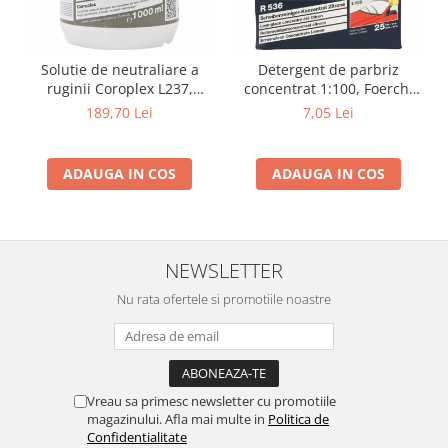
Solutie de neutraliare a
Detergent de parbriz
ruginii Coroplex L237,
concentrat 1:100, Foerch,
1000ml, convertor rugina,
32ml, R536, vara
189,70 Lei
7,05 Lei
Forch
ADAUGA IN COS
ADAUGA IN COS
NEWSLETTER
Nu rata ofertele si promotiile noastre
Vreau sa primesc newsletter cu promotiile
magazinului. Afla mai multe in
Politica de
Confidentialitate