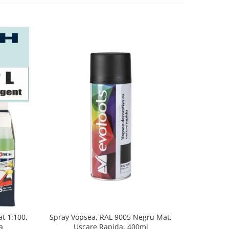
t 1:100,
Spray Vopsea, RAL 9005 Negru Mat,
Vopsea spr
a
Uscare Rapida, 400ml
port