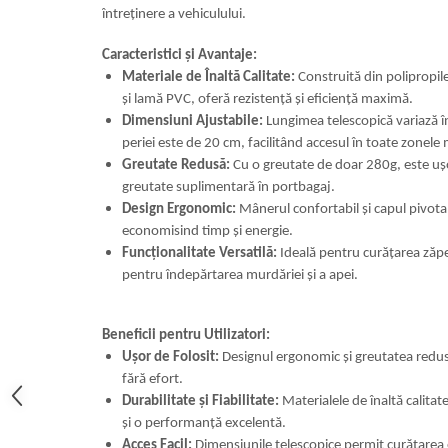
întreținere a vehiculului.
Caracteristici și Avantaje:
Materiale de Înaltă Calitate:
Construită din polipropil
și lamă PVC, oferă rezistență și eficiență maximă.
Dimensiuni Ajustabile:
Lungimea telescopică variază în
periei este de 20 cm, facilitând accesul în toate zonele 
Greutate Redusă:
Cu o greutate de doar 280g, este uș
greutate suplimentară în portbagaj.
Design Ergonomic:
Mânerul confortabil și capul pivotan
economisind timp și energie.
Funcționalitate Versatilă:
Ideală pentru curățarea zăpezi
pentru îndepărtarea murdăriei și a apei.
Beneficii pentru Utilizatori:
Ușor de Folosit:
Designul ergonomic și greutatea redusă 
fără efort.
Durabilitate și Fiabilitate:
Materialele de înaltă calitat
și o performanță excelentă.
Acces Facil:
Dimensiunile telescopice permit curățarea ef