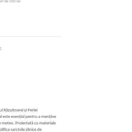
ri de 500 lei
:
l Răzuitoarei și Periei
l este esențial pentru a menține
le meteo. Proiectată cu materiale
ifica sarcinile zilnice de