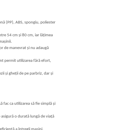
enă (PP), ABS, spongiu, poliester
tre 54 cm și 80 cm, iar lățimea
mașinii.
or de manevrat și nu adaugă
t permit utilizarea fără efort,
i și gheții de pe parbriz, dar și
fac ca utilizarea să fie simplă și
e asigură o durată lungă de viață
icientă a întregii mașini,