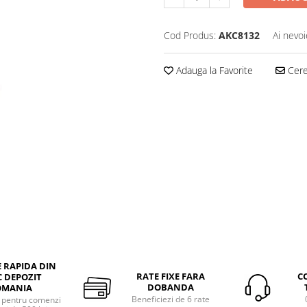
Cod Produs:
AKC8132
Ai nevoi
Adauga la Favorite
Cere 
E RAPIDA DIN
RATE FIXE FARA
C
 DEPOZIT
DOBANDA
OMANIA
Beneficiezi de 6 rate
a pentru comenzi