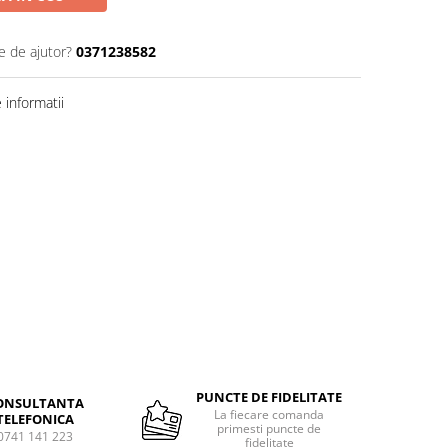
e de ajutor?
0371238582
informatii
PUNCTE DE FIDELITATE
ONSULTANTA
La fiecare comanda
TELEFONICA
primesti puncte de
0741 141 223
fidelitate