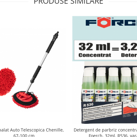
PRODUSE SIMILARE
palat Auto Telescopica Chenille,
Detergent de parbriz concentra
67-100 cm
Foerch, 32ml, R536, var