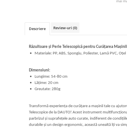
mai ma
Review-uri
(0)
Descriere
Răzuitoare și Perie Telescopică pentru Curățarea Mașinii
Materiale: PP, ABS, Spongiu, Poliester, Lamă PVC, Oțel
Dimensiuni:
Lungime: 54-80 cm
Lățime: 20 cm
Greutate: 280g
Transformă experiența de curățare a mașinii tale cu ajutoru
Telescopice de la DAUTO! Acest instrument multifuncționa
parbrizul și suprafețele auto curate, indiferent de condiții
durabile și un design ergonomic, această unealtă îți va simpl