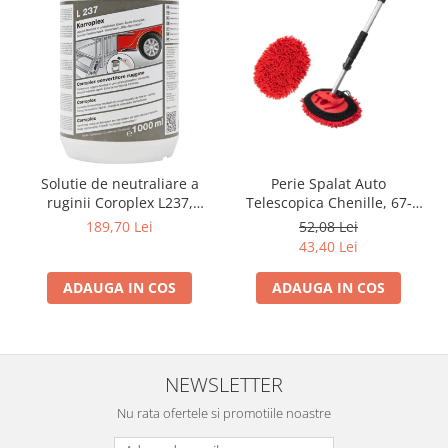
Solutie de neutraliare a
Perie Spalat Auto
ruginii Coroplex L237,
Telescopica Chenille, 67-
1000ml, convertor rugina,
100 cm
189,70 Lei
52,08 Lei
Forch
43,40 Lei
ADAUGA IN COS
ADAUGA IN COS
NEWSLETTER
Nu rata ofertele si promotiile noastre