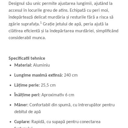
Designul său unic permite ajustarea lungimii, ajutând la
accesul în locurile greu de atins. Echipată cu peri moi,
îndepărtează delicat murdăria și resturile fără a risca să
1
zgârie suprafața.
Grație jetului de apă, peria ajută la
clătirea eficientă și la îndepărtarea murdăriei, simplificând
considerabil munca.
Specificatii tehnice
Material:
Aluminiu
Lungime maximă extinsă:
240 cm
Lățime perie:
25,5 cm
Înălțime peri:
Aproximativ 6 cm
Mâner:
Confortabil din spumă, cu întrerupător pentru
debitul de apă
Cuplare:
Rapidă, cu supapă pentru conectarea