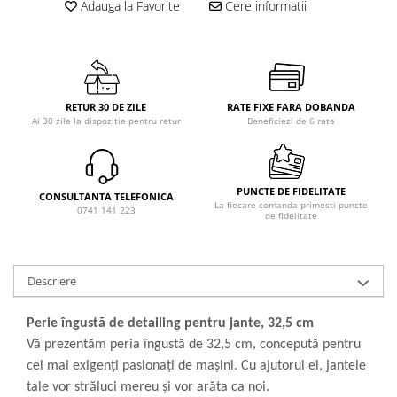
Adauga la Favorite
Cere informatii
RETUR 30 DE ZILE
RATE FIXE FARA DOBANDA
Ai 30 zile la dispozitie pentru retur
Beneficiezi de 6 rate
PUNCTE DE FIDELITATE
CONSULTANTA TELEFONICA
La fiecare comanda primesti puncte
0741 141 223
de fidelitate
Descriere
Perie îngustă de detailing pentru jante, 32,5 cm
Vă prezentăm peria îngustă de 32,5 cm, concepută pentru
cei mai exigenți pasionați de mașini. Cu ajutorul ei, jantele
tale vor străluci mereu și vor arăta ca noi.