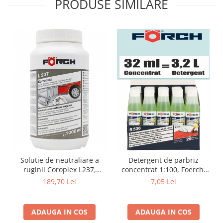
PRODUSE SIMILARE
Solutie de neutraliare a
Detergent de parbriz
ruginii Coroplex L237,
concentrat 1:100, Foerch,
1000ml, convertor rugina,
32ml, R536, vara
189,70 Lei
7,05 Lei
Forch
ADAUGA IN COS
ADAUGA IN COS