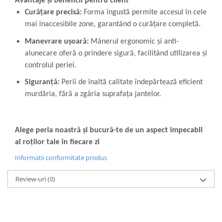
Avantaje și beneficii pentru client
Curățare precisă:
Forma îngustă permite accesul în cele
mai inaccesibile zone, garantând o curățare completă.
Manevrare ușoară:
Mânerul ergonomic și anti-
alunecare oferă o prindere sigură, facilitând utilizarea și
controlul periei.
Siguranță:
Perii de înaltă calitate îndepărtează eficient
murdăria, fără a zgâria suprafața jantelor.
Alege peria noastră și bucură-te de un aspect impecabil
al roților tale în fiecare zi
Informatii conformitate produs
Review-uri
(0)