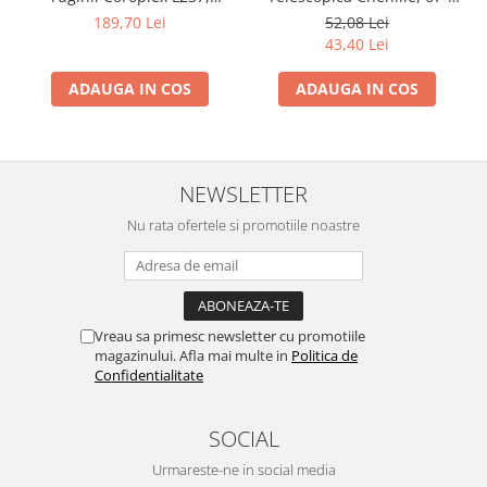
1000ml, convertor rugina,
100 cm
189,70 Lei
52,08 Lei
Forch
43,40 Lei
ADAUGA IN COS
ADAUGA IN COS
NEWSLETTER
Nu rata ofertele si promotiile noastre
Vreau sa primesc newsletter cu promotiile
magazinului. Afla mai multe in
Politica de
Confidentialitate
SOCIAL
Urmareste-ne in social media