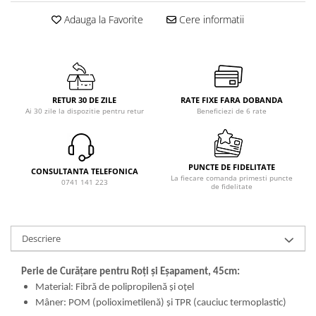
Adauga la Favorite
Cere informatii
RETUR 30 DE ZILE
RATE FIXE FARA DOBANDA
Ai 30 zile la dispozitie pentru retur
Beneficiezi de 6 rate
PUNCTE DE FIDELITATE
CONSULTANTA TELEFONICA
La fiecare comanda primesti puncte
0741 141 223
de fidelitate
Descriere
Perie de Curățare pentru Roți și Eșapament, 45cm:
Material: Fibră de polipropilenă și oțel
Mâner: POM (polioximetilenă) și TPR (cauciuc termoplastic)