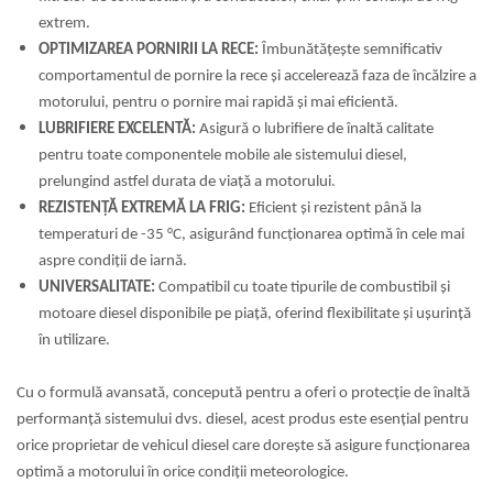
extrem.
OPTIMIZAREA PORNIRII LA RECE:
Îmbunătățește semnificativ
comportamentul de pornire la rece și accelerează faza de încălzire a
motorului, pentru o pornire mai rapidă și mai eficientă.
LUBRIFIERE EXCELENTĂ:
Asigură o lubrifiere de înaltă calitate
pentru toate componentele mobile ale sistemului diesel,
prelungind astfel durata de viață a motorului.
REZISTENȚĂ EXTREMĂ LA FRIG:
Eficient și rezistent până la
temperaturi de -35 °C, asigurând funcționarea optimă în cele mai
aspre condiții de iarnă.
UNIVERSALITATE:
Compatibil cu toate tipurile de combustibil și
motoare diesel disponibile pe piață, oferind flexibilitate și ușurință
în utilizare.
Cu o formulă avansată, concepută pentru a oferi o protecție de înaltă
performanță sistemului dvs. diesel, acest produs este esențial pentru
orice proprietar de vehicul diesel care dorește să asigure funcționarea
optimă a motorului în orice condiții meteorologice.