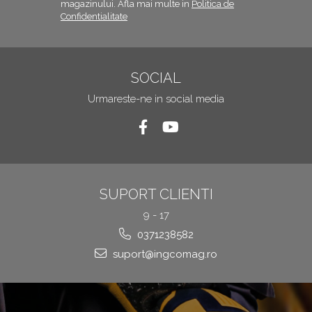
magazinului. Afla mai multe in
Politica de
Confidentialitate
SOCIAL
Urmareste-ne in social media
SUPORT CLIENTI
9 - 17
0371238582
suport@ingcomag.ro