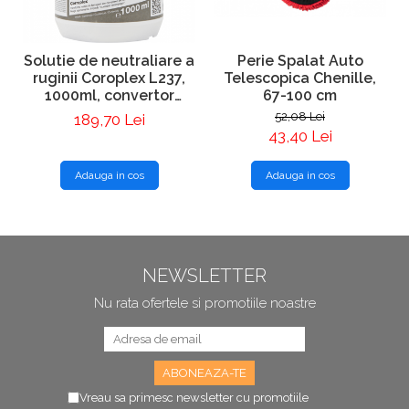
Solutie de neutraliare a
Perie Spalat Auto
ruginii Coroplex L237,
Telescopica Chenille,
1000ml, convertor
67-100 cm
rugina, Forch
52,08 Lei
189,70 Lei
43,40 Lei
Adauga in cos
Adauga in cos
NEWSLETTER
Nu rata ofertele si promotiile noastre
Vreau sa primesc newsletter cu promotiile