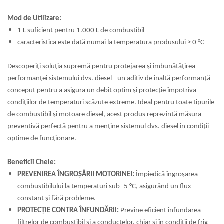
Mod de Utilizare:
1 L suficient pentru 1.000 L de combustibil
caracteristica este dată numai la temperatura produsului > 0 °C
Descoperiți soluția supremă pentru protejarea și îmbunătățirea
performanței sistemului dvs. diesel - un aditiv de înaltă performanță
conceput pentru a asigura un debit optim și protecție împotriva
condițiilor de temperaturi scăzute extreme. Ideal pentru toate tipurile
de combustibil și motoare diesel, acest produs reprezintă măsura
preventivă perfectă pentru a menține sistemul dvs. diesel în condiții
optime de funcționare.
Beneficii Cheie:
PREVENIREA ÎNGROȘĂRII MOTORINEI:
Împiedică îngroșarea
combustibilului la temperaturi sub -5 °C, asigurând un flux
constant și fără probleme.
PROTECȚIE CONTRA ÎNFUNDĂRII:
Previne eficient înfundarea
filtrelor de combustibil și a conductelor, chiar și în condiții de frig