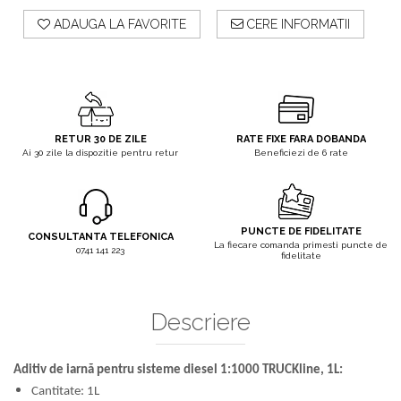
Taietoare De Beton
Irigat Si Stropit
ADAUGA LA FAVORITE
CERE INFORMATII
Solutii De Curatare Si
Intretinere
Topoare
RETUR 30 DE ZILE
RATE FIXE FARA DOBANDA
Ai 30 zile la dispozitie pentru retur
Beneficiezi de 6 rate
PUNCTE DE FIDELITATE
CONSULTANTA TELEFONICA
La fiecare comanda primesti puncte de
0741 141 223
fidelitate
Descriere
Aditiv de iarnă pentru sisteme diesel 1:1000 TRUCKline, 1L:
Cantitate: 1L