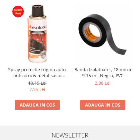
Spray protectie rugina auto,
Banda Izolatoare , 18 mm x
anticoroziv metal sasiu
9.15 m , Negru, PVC
praguri usi aerosol, 200 ml
10,19 Lei
2,88 Lei
7,55 Lei
ADAUGA IN COS
ADAUGA IN COS
NEWSLETTER