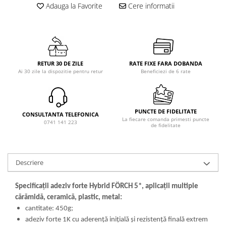
Adauga la Favorite
Cere informatii
RETUR 30 DE ZILE
RATE FIXE FARA DOBANDA
Ai 30 zile la dispozitie pentru retur
Beneficiezi de 6 rate
PUNCTE DE FIDELITATE
CONSULTANTA TELEFONICA
La fiecare comanda primesti puncte
0741 141 223
de fidelitate
Descriere
Specificații adeziv forte Hybrid FÖRCH 5*, aplicații multiple
cărămidă, ceramică, plastic, metal:
cantitate: 450g;
adeziv forte 1K cu aderenţă iniţială şi rezistenţă finală extrem