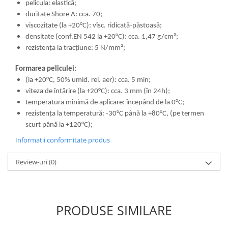
pelicula: elastică;
duritate Shore A: cca. 70;
viscozitate (la +20°C): vîsc. ridicată-păstoasă;
densitate (conf.EN 542 la +20°C): cca. 1,47 g/cm³;
rezistența la tracțiune: 5 N/mm²;
Formarea peliculei:
(la +20°C, 50% umid. rel. aer): cca. 5 min;
viteza de întărire (la +20°C): cca. 3 mm (în 24h);
temperatura minimă de aplicare: începând de la 0°C;
rezistența la temperatură: -30°C până la +80°C, (pe termen
scurt până la +120°C);
Informatii conformitate produs
Review-uri
(0)
PRODUSE SIMILARE