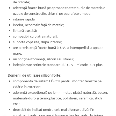
de ridicate;
aderenţă foarte bună pe aproape toate tipurile de materiale
uzuale de construcţie, chiar şi pe suprafeţe umede;
întărire rapidă ;
inodor, necoroziv faţă de metale;
lipitură elastică;
compatibil cu piatra naturală;
suportă vopsirea, după întărire;
are o rezistenţă foarte bună la UV, la intemperii şi la apa de
mare;
nu conţine izocianaţi, silicon sau staniu;
indeplineşte cerinţele standardului GEV-Emicode EC 1 plus;
Domenii de utilizare silicon forte:
componentă de sistem FÖRCH pentru montat ferestre pe
zidărie în exterior;
aderenţă excepţională pe lemn, metal, piatră naturală, beton,
materiale duro şi termoplastice, polistiren, ceramică, sticlă
etc.;
deosebit de indicat pentru cele mai diverse utilizări în
construcţii auto, precum şi la suprastructuri auto, la lipirea