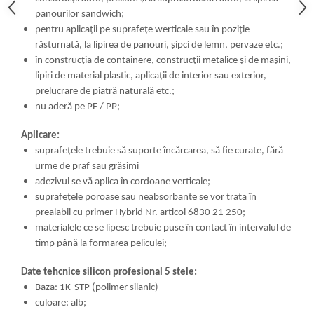
panourilor sandwich;
pentru aplicaţii pe suprafeţe werticale sau în poziţie
răsturnată, la lipirea de panouri, şipci de lemn, pervaze etc.;
în construcţia de containere, construcţii metalice şi de maşini,
lipiri de material plastic, aplicaţii de interior sau exterior,
prelucrare de piatră naturală etc.;
nu aderă pe PE / PP;
Aplicare:
suprafețele trebuie să suporte încărcarea, să fie curate, fără
urme de praf sau grăsimi
adezivul se vă aplica în cordoane verticale;
suprafețele poroase sau neabsorbante se vor trata în
prealabil cu primer Hybrid Nr. articol 6830 21 250;
materialele ce se lipesc trebuie puse în contact în intervalul de
timp până la formarea peliculei;
Date tehcnice silicon profesional 5 stele:
Baza: 1K-STP (polimer silanic)
culoare: alb;