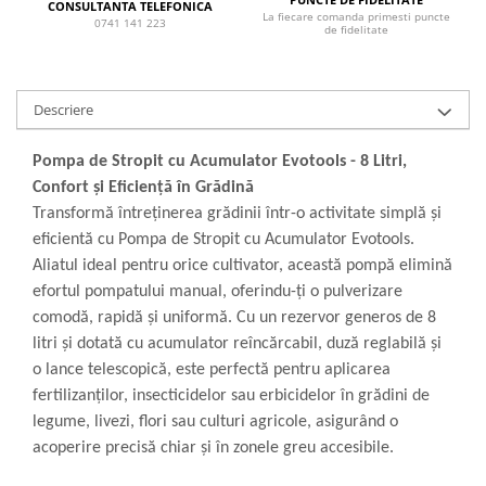
CONSULTANTA TELEFONICA
La fiecare comanda primesti puncte
0741 141 223
de fidelitate
Descriere
Pompa de Stropit cu Acumulator Evotools - 8 Litri,
Confort și Eficiență în Grădină
Transformă întreținerea grădinii într-o activitate simplă și
eficientă cu Pompa de Stropit cu Acumulator Evotools.
Aliatul ideal pentru orice cultivator, această pompă elimină
efortul pompatului manual, oferindu-ți o pulverizare
comodă, rapidă și uniformă. Cu un rezervor generos de 8
litri și dotată cu acumulator reîncărcabil, duză reglabilă și
o lance telescopică, este perfectă pentru aplicarea
fertilizanților, insecticidelor sau erbicidelor în grădini de
legume, livezi, flori sau culturi agricole, asigurând o
acoperire precisă chiar și în zonele greu accesibile.