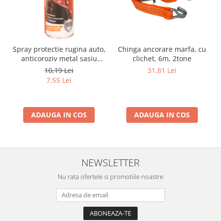
Spray protectie rugina auto,
Chinga ancorare marfa, cu
anticoroziv metal sasiu
clichet, 6m, 2tone
praguri usi aerosol, 200 ml
10,19 Lei
31,81 Lei
7,55 Lei
ADAUGA IN COS
ADAUGA IN COS
NEWSLETTER
Nu rata ofertele si promotiile noastre