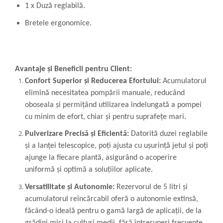
1 x Duză reglabilă.
Bretele ergonomice.
Avantaje și Beneficii pentru Client:
Confort Superior și Reducerea Efortului:
Acumulatorul
elimină necesitatea pompării manuale, reducând
oboseala și permițând utilizarea îndelungată a pompei
cu minim de efort, chiar și pentru suprafețe mari.
Pulverizare Precisă și Eficientă:
Datorită duzei reglabile
și a lanței telescopice, poți ajusta cu ușurință jetul și poți
ajunge la fiecare plantă, asigurând o acoperire
uniformă și optimă a soluțiilor aplicate.
Versatilitate și Autonomie:
Rezervorul de 5 litri și
acumulatorul reîncărcabil oferă o autonomie extinsă,
făcând-o ideală pentru o gamă largă de aplicații, de la
grădini mici la culturi medii, fără întreruperi frecvente.