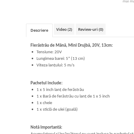
mai ma
Video
(2)
Review-uri
(0)
Descriere
Fierăstrău de Mână, Mini Drujbă, 20V, 13cm:
Tensiune: 20V
Lungimea barei: 5" (13 cm)
Viteza lanțului: 5 m/s
Pachetul include:
1 x 5 inch lanț de ferăstrău
1 x Bară de ferăstrău cu lanț de 1 x 5 inch
1 x cheie
1 x sticlă de ulei (goală)
Notă Importantă: