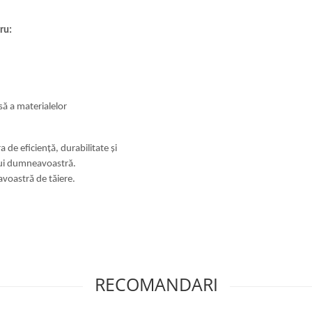
ru:
isă a materialelor
 de eficiență, durabilitate și
ului dumneavoastră.
avoastră de tăiere.
RECOMANDARI