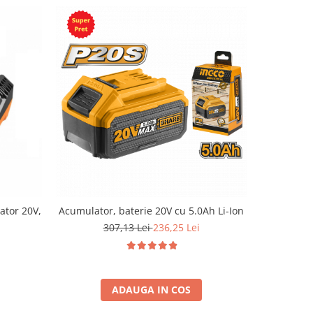
ator 20V,
Acumulator, baterie 20V cu 5.0Ah Li-Ion
Acumulato
307,13 Lei
236,25 Lei
3
ADAUGA IN COS