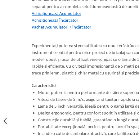
Acumulatorul și încărcătorul nu sunt incluse în pachetul st
separat pentru a completa setul dumneavoastră de unelte
Achiziționează Acumulator
Achiziționează Încărcător
Pachet Acumulatori + Încărcător
Experimentați puterea și versatilitatea cu noul ferăstrău e
instrument esențial pentru orice proiect de bricolaj sau co
model robust și ușor de utilizat vine echipat cu o lamă de 5
rapide și eficiente. Cu o viteză impresionantă de 5 metri 
trece prin lemn, plastic și chiar metal cu ușurință și precizie
Caracteristici:
Motor puternic pentru performanțe de tăiere superioa
Viteză de tăiere de 5 m/s, asigurând tăieturi rapide și c
Lama de 5 inchi versatilă, ideală pentru o gamă largă d
Design ergonomic, pentru confort sporit în utilizare și
Construcție durabilă și fiabilă, garantând o lungă durat
Portabilitate excepțională, perfect pentru lucrul în spaț
Include o cutie de ambalare atractivă, care facilitează 