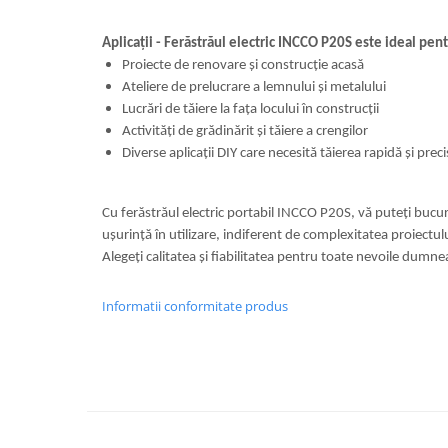
Aplicații - Ferăstrăul electric INCCO P20S este ideal pent
Proiecte de renovare și construcție acasă
Ateliere de prelucrare a lemnului și metalului
Lucrări de tăiere la fața locului în construcții
Activități de grădinărit și tăiere a crengilor
Diverse aplicații DIY care necesită tăierea rapidă și prec
Cu ferăstrăul electric portabil INCCO P20S, vă puteți bucura
ușurință în utilizare, indiferent de complexitatea proiect
Alegeți calitatea și fiabilitatea pentru toate nevoile dumne
Informatii conformitate produs