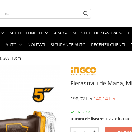
SCULE SI UNELTE
APARATE SI UNELTE DE MASURA
E
I
AUTO
NOUTATI
SIGURANTE AUTO
RECENZII CLIENTI
a, 20V, 13cm
Fierastrau de Mana, M
198,02 Lei
140,14 Lei
IN STOC
Durata de livrare:
1-2 zile lucrato
ADAUG