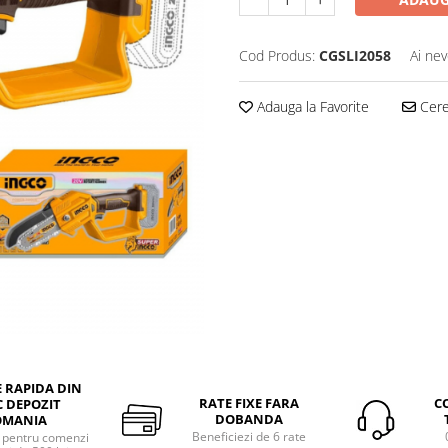
Cod Produs:
CGSLI2058
Ai nev
Adauga la Favorite
Cere 
E RAPIDA DIN
RATE FIXE FARA
C
 DEPOZIT
DOBANDA
OMANIA
Beneficiezi de 6 rate
a pentru comenzi