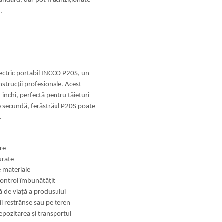
andard, dar pot fi achiziționate
.
lectric portabil INCCO P20S, un
nstrucții profesionale. Acest
 inchi, perfectă pentru tăieturi
pe secundă, ferăstrăul P20S poate
.
re
urate
e materiale
 control îmbunătățit
ă de viață a produsului
ii restrânse sau pe teren
depozitarea și transportul