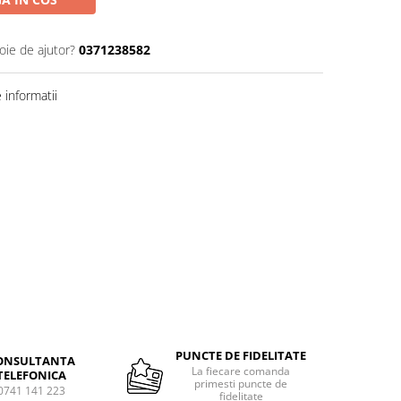
oie de ajutor?
0371238582
informatii
PUNCTE DE FIDELITATE
ONSULTANTA
La fiecare comanda
TELEFONICA
primesti puncte de
0741 141 223
fidelitate