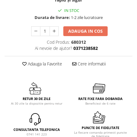
IN STOC
Durata de livrare:
1-2 zile lucratoare
ADAUGA IN COS
Cod Produs:
680312
Ai nevoie de ajutor?
0371238582
Adauga la Favorite
Cere informatii
RETUR 30 DE ZILE
RATE FIXE FARA DOBANDA
Ai 30 zile la dispozitie pentru retur
Beneficiezi de 6 rate
PUNCTE DE FIDELITATE
CONSULTANTA TELEFONICA
La fiecare comanda primesti puncte
0741 141 223
de fidelitate