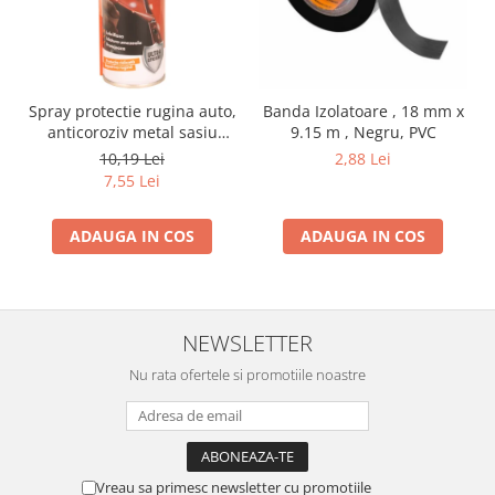
Spray protectie rugina auto,
Banda Izolatoare , 18 mm x
anticoroziv metal sasiu
9.15 m , Negru, PVC
praguri usi aerosol, 200 ml
10,19 Lei
2,88 Lei
7,55 Lei
ADAUGA IN COS
ADAUGA IN COS
NEWSLETTER
Nu rata ofertele si promotiile noastre
Vreau sa primesc newsletter cu promotiile