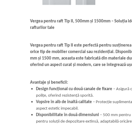
Vergea pentru raft Tip II, 500mm și 1500mm – Soluția id
rafturilor tale
Vergea pentru raft Tip II este perfectă pentru susținerea s
orice tip de mobilier comercial sau rezidențial. Disponi
mm și 1500 mm, aceasta este fabricată din materiale dura
oferind un aspect curat și modern, care se integrează ușo
Avantaje și beneficii:
Design funcțional cu două canale de fixare
– Asigură 
polițe, oferind rezistență sporită.
Vopsire în alb de înaltă calitate
– Protecție suplimenta
aspect estetic impecabil.
Disponibilitate în două dimensiuni
– 500 mm pentru s
pentru soluții de depozitare extinsă, adaptabilă oricăre