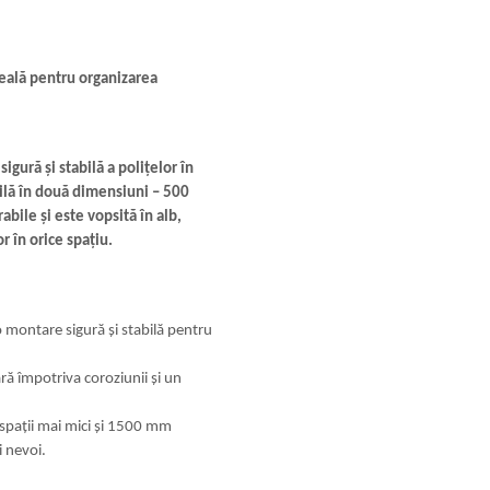
eală pentru organizarea
igură și stabilă a polițelor în
bilă în două dimensiuni – 500
bile și este vopsită în alb,
r în orice spațiu.
o montare sigură și stabilă pentru
ră împotriva coroziunii și un
pații mai mici și 1500 mm
i nevoi.