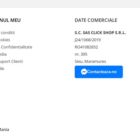
NUL MEU
DATE COMERCIALE
 conditii
S.C. SAS CLICK SHOP S.R.L.
ookies
J24/1068/2019
e Confidentialitate
RO41082652
edia
nr. 395
uport Clienti
Sieu, Maramures
ile
Contacteaza-ne