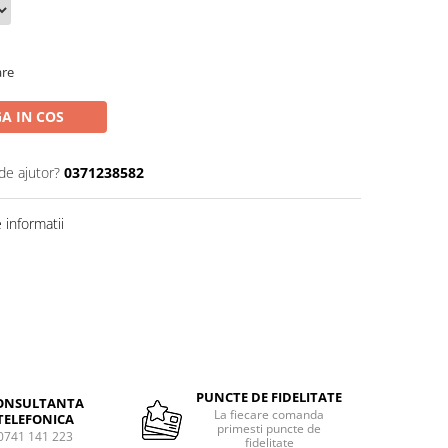
are
A IN COS
de ajutor?
0371238582
informatii
PUNCTE DE FIDELITATE
ONSULTANTA
La fiecare comanda
TELEFONICA
primesti puncte de
0741 141 223
fidelitate