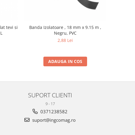
t tevi si
Banda Izolatoare , 18 mm x 9.15 m ,
Cablu de
1L
Negru, PVC
2,5m, pot
2,88 Lei
ADAUGA IN COS
SUPORT CLIENTI
9 - 17
0371238582
suport@ingcomag.ro