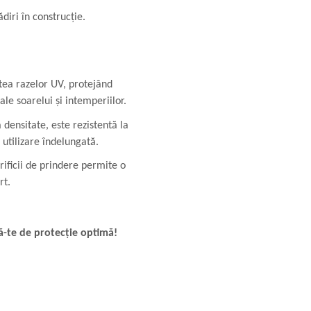
diri în construcție.
tea razelor UV, protejând
ale soarelui și intemperiilor.
densitate, este rezistentă la
utilizare îndelungată.
ificii de prindere permite o
rt.
-te de protecție optimă!