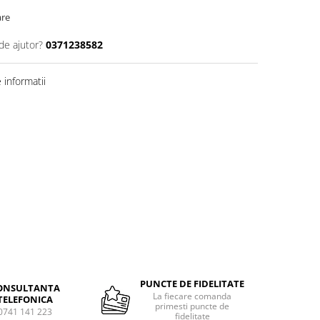
are
de ajutor?
0371238582
informatii
PUNCTE DE FIDELITATE
ONSULTANTA
La fiecare comanda
TELEFONICA
primesti puncte de
0741 141 223
fidelitate