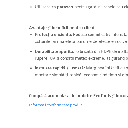
Utilizare ca
paravan
pentru garduri, schele sau clă
Avantaje și beneficii pentru client
Protecție eficientă:
Reduce semnificativ intensita
culturile, animalele și bunurile de efectele nocive 
Durabilitate sporită:
Fabricată din HDPE de înaltă 
rupere, UV și condiții meteo extreme, asigurând o 
Instalare rapidă și ușoară:
Marginea întărită cu or
montare simplă și rapidă, economisind timp și efo
Cumpără acum plasa de umbrire EvoTools și bucură
Informatii conformitate produs