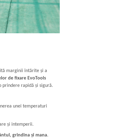
tă marginii întărite și a
lor de fixare EvoTools
 prindere rapidă și sigură.
ținerea unei temperaturi
re și intemperii.
ântul, grindina și mana
.