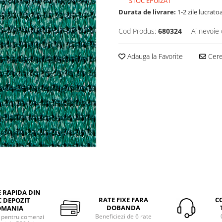
STOC EPUIZAT
Durata de livrare:
1-2 zile lucrato
Cod Produs:
680324
Ai nevoie 
Adauga la Favorite
Cere 
E RAPIDA DIN
RATE FIXE FARA
C
 DEPOZIT
DOBANDA
OMANIA
Beneficiezi de 6 rate
a pentru comenzi