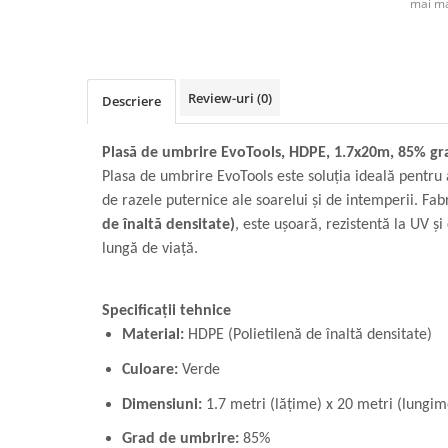
mai ma
Review-uri
(0)
Descriere
Plasă de umbrire EvoTools, HDPE, 1.7x20m, 85% g
Plasa de umbrire EvoTools este soluția ideală pentru 
de razele puternice ale soarelui și de intemperii. Fab
de înaltă densitate)
, este ușoară, rezistentă la UV ș
lungă de viață.
Specificații tehnice
Material:
HDPE (Polietilenă de înaltă densitate)
Culoare:
Verde
Dimensiuni:
1.7 metri (lățime) x 20 metri (lungim
Grad de umbrire:
85%