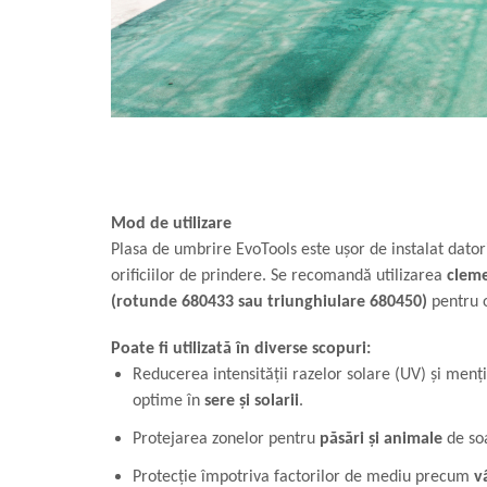
Mod de utilizare
Plasa de umbrire EvoTools este ușor de instalat datori
orificiilor de prindere. Se recomandă utilizarea
cleme
(rotunde 680433 sau triunghiulare 680450)
pentru o
Poate fi utilizată în diverse scopuri:
Reducerea intensității razelor solare (UV) și men
optime în
sere și solarii
.
Protejarea zonelor pentru
păsări și animale
de soa
Protecție împotriva factorilor de mediu precum
v