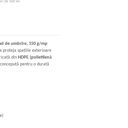
ri de 500 lei
rad de umbrire, 150 g/mp
a proteja spațiile exterioare
ricată din
HDPE (polietilenă
i concepută pentru o durată
e)