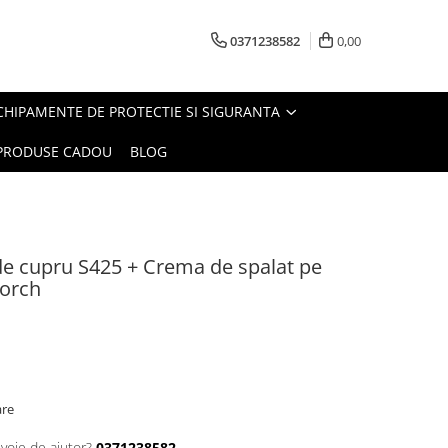
0371238582
0,00
CHIPAMENTE DE PROTECTIE SI SIGURANTA
PRODUSE CADOU
BLOG
de cupru S425 + Crema de spalat pe
Forch
are
evoie de ajutor?
0371238582