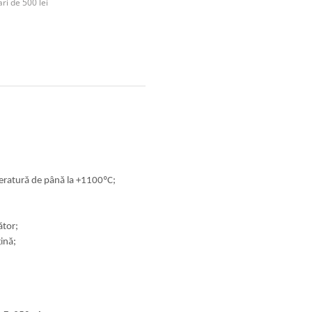
ri de 500 lei
peratură de până la +1100ºC;
ător;
gină;