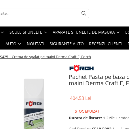
SCULE SI UNELTE
APARATE SI UNELTE DE MASURA
E
I
AUTO
NOUTATI
SIGURANTE AUTO
RECENZII CLIENTI
S425 + Crema de spalat pe maini Derma Craft E, Forch
Pachet Pasta pe baza 
maini Derma Craft E, 
404,53 Lei
STOC EPUIZAT
Durata de livrare:
1-2 zile lucrato
Cod Produs:
6510 5002 1
Ai n