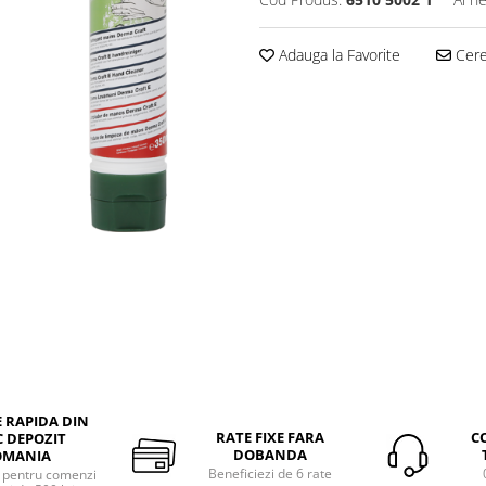
Adauga la Favorite
Cere 
E RAPIDA DIN
RATE FIXE FARA
C
 DEPOZIT
DOBANDA
OMANIA
Beneficiezi de 6 rate
a pentru comenzi