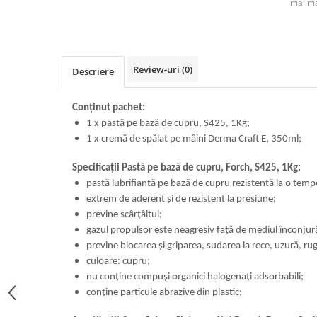
mai ma
Review-uri
(0)
Descriere
Conținut pachet:
1 x pastă pe bază de cupru, S425, 1Kg;
1 x cremă de spălat pe mâini Derma Craft E, 350ml;
Specificații Pastă pe bază de cupru, Forch, S425, 1Kg:
pastă lubrifiantă pe bază de cupru rezistentă la o tem
extrem de aderent şi de rezistent la presiune;
previne scârţâitul;
gazul propulsor este neagresiv faţă de mediul înconjur
previne blocarea şi griparea, sudarea la rece, uzură, ru
culoare: cupru;
nu conţine compuşi organici halogenaţi adsorbabili;
conţine particule abrazive din plastic;