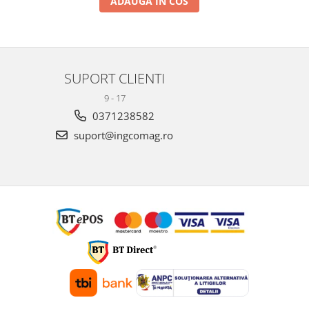
ADAUGA IN COS
SUPORT CLIENTI
9 - 17
0371238582
suport@ingcomag.ro