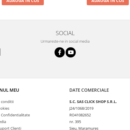
ADAUGA IN COS
ADAUGA IN COS
SOCIAL
Urmareste-ne in social media
NUL MEU
DATE COMERCIALE
 conditii
S.C. SAS CLICK SHOP S.R.L.
ookies
J24/1068/2019
e Confidentialitate
RO41082652
edia
nr. 395
uport Clienti
Sieu, Maramures