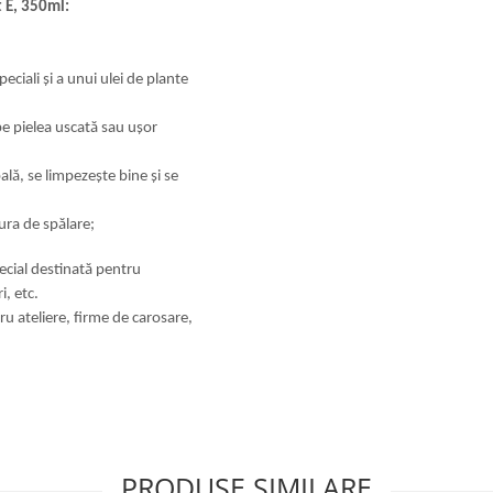
t E, 350ml:
eciali și a unui ulei de plante
 pe pielea uscată sau ușor
ală, se limpezește bine și se
ura de spălare;
ecial destinată pentru
i, etc.
ru ateliere, firme de carosare,
PRODUSE SIMILARE