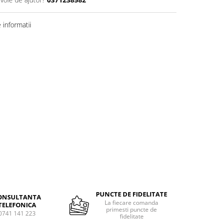
informatii
PUNCTE DE FIDELITATE
ONSULTANTA
La fiecare comanda
TELEFONICA
primesti puncte de
0741 141 223
fidelitate