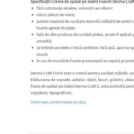
Specificații Cremă de spălat pe mâini Foerch Derma Craf
fără substanţe alcaline, solvenţi sau silicon;
miros plăcut de mere;
putere maximă de curăţare datorită utilizării de esteri sp
foarte agreat de piele;
faţă de alte produse de curăţat pielea, poate fi aplicat
umezită;
se întinde pe piele o mică cantitate, fără apă, apoi se sp
usucă;
în caz de murdărie foarte pronunţată se repetă proced
Derma Craft Forch este o cremă pentru curăţat mâinile, sp
înlăturarea de vopsele, adezivi, rășini, lacuri, grăsimi, uleiur
Pasta de spălat pe mâini Derma Craft E, este potrivită pent
vopsitorii, tipografii etc.
Informatii conformitate produs