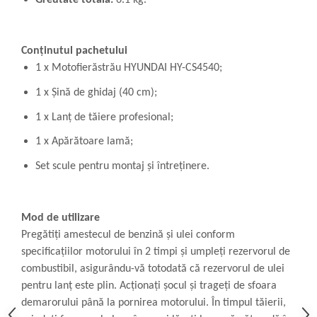
Conținutul pachetului
1 x Motofierăstrău HYUNDAI HY-CS4540;
1 x Șină de ghidaj (40 cm);
1 x Lanț de tăiere profesional;
1 x Apărătoare lamă;
Set scule pentru montaj și întreținere.
Mod de utilizare
Pregătiți amestecul de benzină și ulei conform
specificațiilor motorului în 2 timpi și umpleți rezervorul de
combustibil, asigurându-vă totodată că rezervorul de ulei
pentru lanț este plin. Acționați șocul și trageți de sfoara
demarorului până la pornirea motorului. În timpul tăierii,