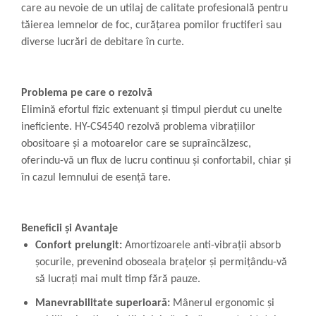
care au nevoie de un utilaj de calitate profesională pentru
tăierea lemnelor de foc, curățarea pomilor fructiferi sau
diverse lucrări de debitare în curte.
Problema pe care o rezolvă
Elimină efortul fizic extenuant și timpul pierdut cu unelte
ineficiente. HY-CS4540 rezolvă problema vibrațiilor
obositoare și a motoarelor care se supraîncălzesc,
oferindu-vă un flux de lucru continuu și confortabil, chiar și
în cazul lemnului de esență tare.
Beneficii și Avantaje
Confort prelungit:
Amortizoarele anti-vibrații absorb
șocurile, prevenind oboseala brațelor și permițându-vă
să lucrați mai mult timp fără pauze.
Manevrabilitate superioară:
Mânerul ergonomic și