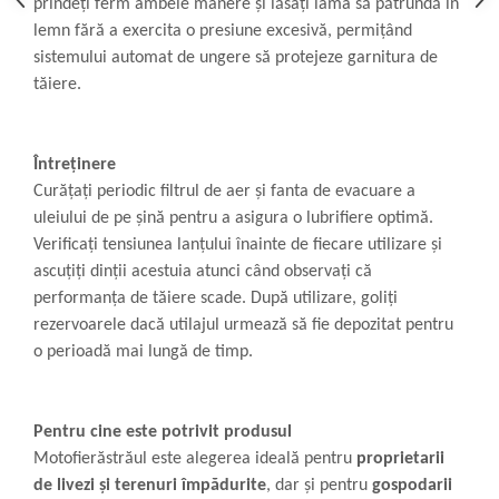
prindeți ferm ambele mânere și lăsați lama să pătrundă în
lemn fără a exercita o presiune excesivă, permițând
sistemului automat de ungere să protejeze garnitura de
tăiere.
Întreținere
Curățați periodic filtrul de aer și fanta de evacuare a
uleiului de pe șină pentru a asigura o lubrifiere optimă.
Verificați tensiunea lanțului înainte de fiecare utilizare și
ascuțiți dinții acestuia atunci când observați că
performanța de tăiere scade. După utilizare, goliți
rezervoarele dacă utilajul urmează să fie depozitat pentru
o perioadă mai lungă de timp.
Pentru cine este potrivit produsul
Motofierăstrăul este alegerea ideală pentru
proprietarii
de livezi și terenuri împădurite
, dar și pentru
gospodarii