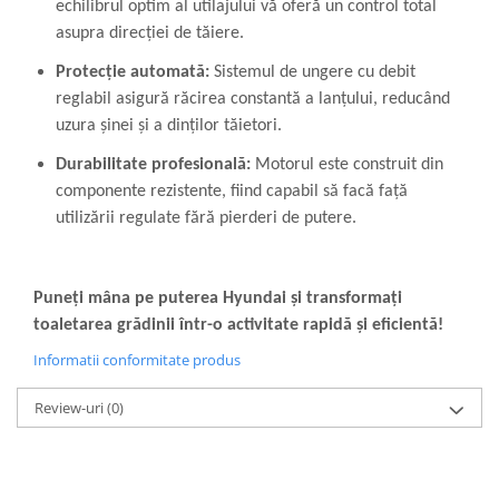
echilibrul optim al utilajului vă oferă un control total
asupra direcției de tăiere.
Protecție automată:
Sistemul de ungere cu debit
reglabil asigură răcirea constantă a lanțului, reducând
uzura șinei și a dinților tăietori.
Durabilitate profesională:
Motorul este construit din
componente rezistente, fiind capabil să facă față
utilizării regulate fără pierderi de putere.
Puneți mâna pe puterea Hyundai și transformați
toaletarea grădinii într-o activitate rapidă și eficientă!
Informatii conformitate produs
Review-uri
(0)