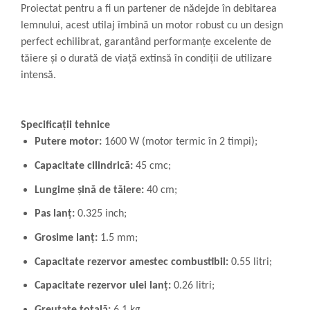
Proiectat pentru a fi un partener de nădejde în debitarea
lemnului, acest utilaj îmbină un motor robust cu un design
perfect echilibrat, garantând performanțe excelente de
tăiere și o durată de viață extinsă în condiții de utilizare
intensă.
Specificații tehnice
Putere motor:
1600 W (motor termic în 2 timpi);
Capacitate cilindrică:
45 cmc;
Lungime șină de tăiere:
40 cm;
Pas lanț:
0.325 inch;
Grosime lanț:
1.5 mm;
Capacitate rezervor amestec combustibil:
0.55 litri;
Capacitate rezervor ulei lanț:
0.26 litri;
Greutate totală:
6.1 kg.