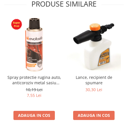
PRODUSE SIMILARE
Spray protectie rugina auto,
Lance, recipient de
anticoroziv metal sasiu
spumare
praguri usi aerosol, 200 ml
10,19 Lei
30,30 Lei
7,55 Lei
ADAUGA IN COS
ADAUGA IN COS