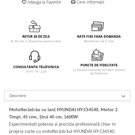
Adauga la Favorite
Cere informatii
RETUR 30 DE ZILE
RATE FIXE FARA DOBANDA
Ai 30 zile la dispozitie pentru retur
Beneficiezi de 6 rate
PUNCTE DE FIDELITATE
CONSULTANTA TELEFONICA
La fiecare comanda primesti puncte
0741 141 223
de fidelitate
Descriere
Motofierăstrău cu lanț HYUNDAI HY-CS4540, Motor 2
Timpi, 45 cmc, Șină 40 cm, 1600W
Experimentați puterea și precizia profesională chiar în
propria curte cu motofierăstrăul HYUNDAI HY-CS4540.