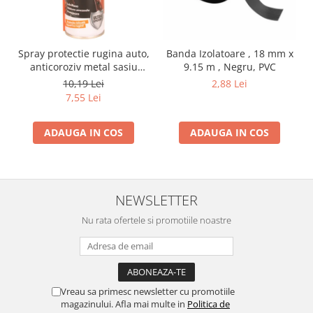
Spray protectie rugina auto,
Banda Izolatoare , 18 mm x
anticoroziv metal sasiu
9.15 m , Negru, PVC
praguri usi aerosol, 200 ml
10,19 Lei
2,88 Lei
7,55 Lei
ADAUGA IN COS
ADAUGA IN COS
NEWSLETTER
Nu rata ofertele si promotiile noastre
Vreau sa primesc newsletter cu promotiile
magazinului. Afla mai multe in
Politica de