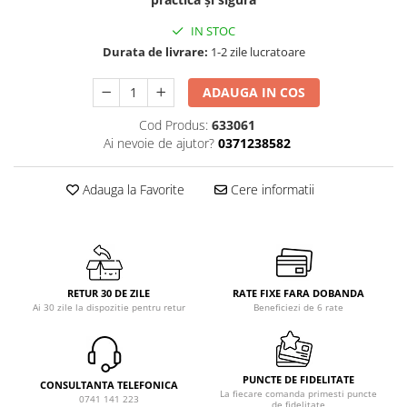
IN STOC
Durata de livrare:
1-2 zile lucratoare
ADAUGA IN COS
Cod Produs:
633061
Ai nevoie de ajutor?
0371238582
Adauga la Favorite
Cere informatii
RETUR 30 DE ZILE
RATE FIXE FARA DOBANDA
Ai 30 zile la dispozitie pentru retur
Beneficiezi de 6 rate
PUNCTE DE FIDELITATE
CONSULTANTA TELEFONICA
La fiecare comanda primesti puncte
0741 141 223
de fidelitate