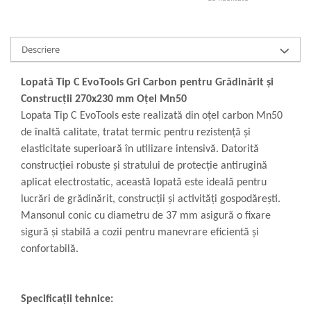
Descriere
Lopată Tip C EvoTools Gri Carbon pentru Grădinărit și
Construcții 270x230 mm Oțel Mn50
Lopata Tip C EvoTools este realizată din oțel carbon Mn50
de înaltă calitate, tratat termic pentru rezistență și
elasticitate superioară în utilizare intensivă. Datorită
construcției robuste și stratului de protecție antirugină
aplicat electrostatic, această lopată este ideală pentru
lucrări de grădinărit, construcții și activități gospodărești.
Mansonul conic cu diametru de 37 mm asigură o fixare
sigură și stabilă a cozii pentru manevrare eficientă și
confortabilă.
Specificații tehnice: