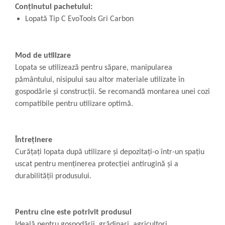
Conținutul pachetului:
Lopată Tip C EvoTools Gri Carbon
Mod de utilizare
Lopata se utilizează pentru săpare, manipularea
pământului, nisipului sau altor materiale utilizate în
gospodărie și construcții. Se recomandă montarea unei cozi
compatibile pentru utilizare optimă.
Întreținere
Curățați lopata după utilizare și depozitați-o într-un spațiu
uscat pentru menținerea protecției antirugină și a
durabilității produsului.
Pentru cine este potrivit produsul
Ideală pentru gospodării, grădinari, agricultori,