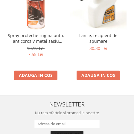
Spray protectie rugina auto,
Lance, recipient de
anticoroziv metal sasiu
spumare
praguri usi aerosol, 200 ml
10,19 Lei
30,30 Lei
7,55 Lei
ADAUGA IN COS
ADAUGA IN COS
NEWSLETTER
Nu rata ofertele si promotiile noastre