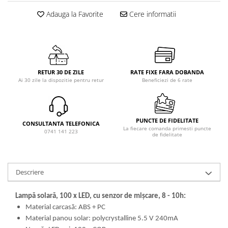
Adauga la Favorite
Cere informatii
RETUR 30 DE ZILE
RATE FIXE FARA DOBANDA
Ai 30 zile la dispozitie pentru retur
Beneficiezi de 6 rate
PUNCTE DE FIDELITATE
CONSULTANTA TELEFONICA
La fiecare comanda primesti puncte
0741 141 223
de fidelitate
Descriere
Lampă solară, 100 x LED, cu senzor de mișcare, 8 - 10h:
Material carcasă: ABS + PC
Material panou solar: polycrystalline 5.5 V 240mA