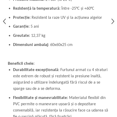
Rezistență la temperatură:
Între -25°C și +60°C
Protecție:
Rezistent la raze UV și la acțiunea algelor
Garanție:
5 ani
Greutate:
12,37 kg
Dimensiuni ambalaj:
60x60x25 cm
Beneficii cheie:
Durabilitate excepțională:
Furtunul armat cu 4 straturi
este extrem de robust și rezistent la presiune înaltă,
asigurând o utilizare îndelungată fără riscul de a se
sparge sau de a se deforma.
Flexibilitate și manevrabilitate:
Materialul flexibil din
PVC permite o manevrare ușoară și o depozitare
convenabilă, iar rezistența la răsucire face ca udarea să
fie o sarcină plăcută, fără frustrări.