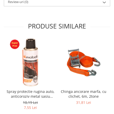
Review-uri
(0)
PRODUSE SIMILARE
Spray protectie rugina auto,
Chinga ancorare marfa, cu
anticoroziv metal sasiu
clichet, 6m, 2tone
praguri usi aerosol, 200 ml
10,19 Lei
31,81 Lei
7,55 Lei