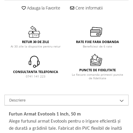
Adauga la Favorite
Cere informatii
RETUR 30 DE ZILE
RATE FIXE FARA DOBANDA
Ai 30 zile la dispozitie pentru retur
Beneficiezi de 6 rate
PUNCTE DE FIDELITATE
CONSULTANTA TELEFONICA
La fiecare comanda primesti puncte
0741 141 223
de fidelitate
Descriere
Furtun Armat Evotools 1 inch, 50 m
Alege furtunul armat Evotools pentru o irigare eficientă și
de durată a grădinii tale. Fabricat din PVC flexibil de înaltă