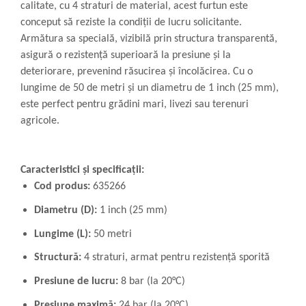
calitate, cu 4 straturi de material, acest furtun este
conceput să reziste la condiții de lucru solicitante.
Armătura sa specială, vizibilă prin structura transparentă,
asigură o rezistență superioară la presiune și la
deteriorare, prevenind răsucirea și încolăcirea. Cu o
lungime de 50 de metri și un diametru de 1 inch (25 mm),
este perfect pentru grădini mari, livezi sau terenuri
agricole.
Caracteristici și specificații:
Cod produs:
635266
Diametru (D):
1 inch (25 mm)
Lungime (L):
50 metri
Structură:
4 straturi, armat pentru rezistență sporită
Presiune de lucru:
8 bar (la 20°C)
Presiune maximă:
24 bar (la 20°C)