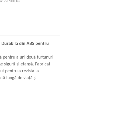
ri de 500 lei
 Durabilă din ABS pentru
ă pentru a uni două furtunuri
 sigură și etanșă. Fabricat
ut pentru a rezista la
tă lungă de viață și