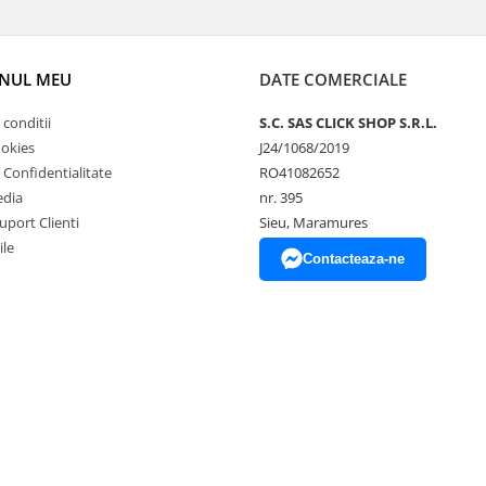
NUL MEU
DATE COMERCIALE
 conditii
S.C. SAS CLICK SHOP S.R.L.
ookies
J24/1068/2019
e Confidentialitate
RO41082652
edia
nr. 395
uport Clienti
Sieu, Maramures
ile
Contacteaza-ne