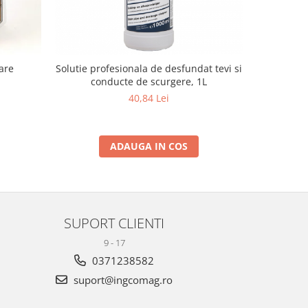
are
Solutie profesionala de desfundat tevi si
Chinga anc
conducte de scurgere, 1L
40,84 Lei
ADAUGA IN COS
SUPORT CLIENTI
9 - 17
0371238582
suport@ingcomag.ro