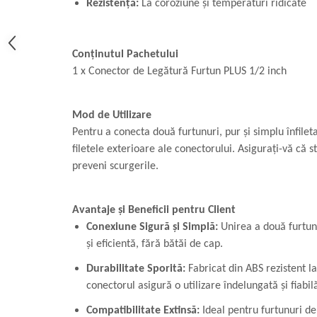
Rezistență:
La coroziune și temperaturi ridicate
Conținutul Pachetului
1 x Conector de Legătură Furtun PLUS 1/2 inch
Mod de Utilizare
Pentru a conecta două furtunuri, pur și simplu înfilet
filetele exterioare ale conectorului. Asigurați-vă că 
preveni scurgerile.
Avantaje și Beneficii pentru Client
Conexiune Sigură și Simplă:
Unirea a două furtun
și eficientă, fără bătăi de cap.
Durabilitate Sporită:
Fabricat din ABS rezistent l
conectorul asigură o utilizare îndelungată și fiabil
Compatibilitate Extinsă:
Ideal pentru furtunuri d