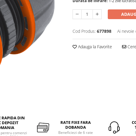
Durata de livrare:
1-2 zile lucrato
ADAUG
Cod Produs:
677898
Ai nevoie 
Adauga la Favorite
Cere 
E RAPIDA DIN
RATE FIXE FARA
C
 DEPOZIT
DOBANDA
OMANIA
Beneficiezi de 6 rate
a pentru comenzi