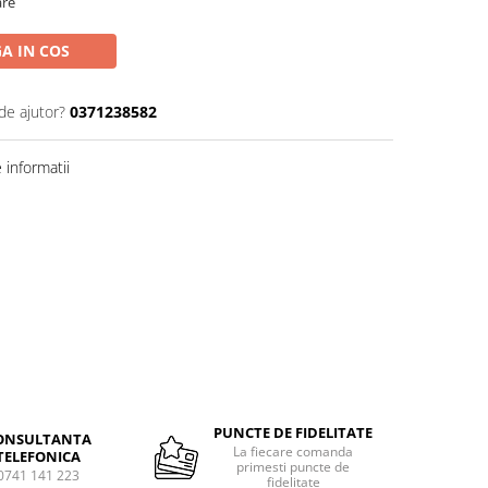
are
A IN COS
de ajutor?
0371238582
informatii
PUNCTE DE FIDELITATE
ONSULTANTA
La fiecare comanda
TELEFONICA
primesti puncte de
0741 141 223
fidelitate