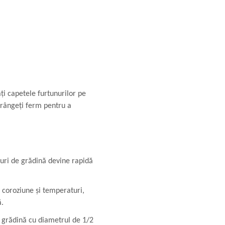
ați capetele furtunurilor pe
strângeți ferm pentru a
uri de grădină devine rapidă
a coroziune și temperaturi,
ă.
e grădină cu diametrul de 1/2