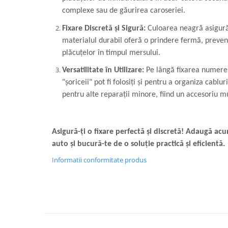
complexe sau de găurirea caroseriei.
Fixare Discretă și Sigură:
Culoarea neagră asigură 
materialul durabil oferă o prindere fermă, preven
plăcuțelor în timpul mersului.
Versatilitate în Utilizare:
Pe lângă fixarea numerel
"șoriceii" pot fi folosiți și pentru a organiza cablu
pentru alte reparații minore, fiind un accesoriu mu
Asigură-ți o fixare perfectă și discretă! Adaugă acu
auto și bucură-te de o soluție practică și eficientă.
Informatii conformitate produs