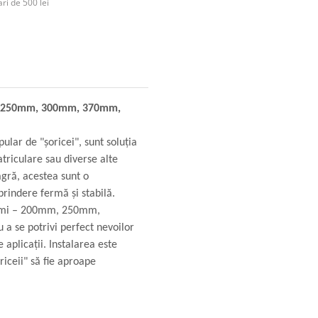
ri de 500 lei
mm, 250mm, 300mm, 370mm,
ular de "șoricei", sunt soluția
atriculare sau diverse alte
agră, acestea sunt o
 prindere fermă și stabilă.
ngimi – 200mm, 250mm,
se potrivi perfect nevoilor
 aplicații. Instalarea este
riceii" să fie aproape