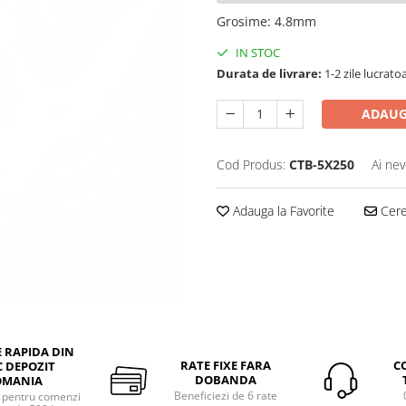
Grosime
:
4.8mm
IN STOC
Durata de livrare:
1-2 zile lucrato
ADAUG
Cod Produs:
CTB-5X250
Ai nev
Adauga la Favorite
Cere 
E RAPIDA DIN
RATE FIXE FARA
C
 DEPOZIT
DOBANDA
OMANIA
Beneficiezi de 6 rate
a pentru comenzi