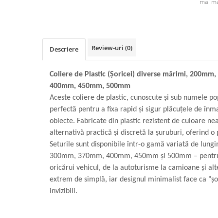
mai ma
Review-uri
(0)
Descriere
Coliere de Plastic (Șoricei) diverse mărimi, 200
400mm, 450mm, 500mm
Aceste coliere de plastic, cunoscute și sub numele pop
perfectă pentru a fixa rapid și sigur plăcuțele de înm
obiecte. Fabricate din plastic rezistent de culoare ne
alternativă practică și discretă la șuruburi, oferind o
Seturile sunt disponibile într-o gamă variată de lu
300mm, 370mm, 400mm, 450mm și 500mm – pentru a 
oricărui vehicul, de la autoturisme la camioane și alte
extrem de simplă, iar designul minimalist face ca "șo
invizibili.