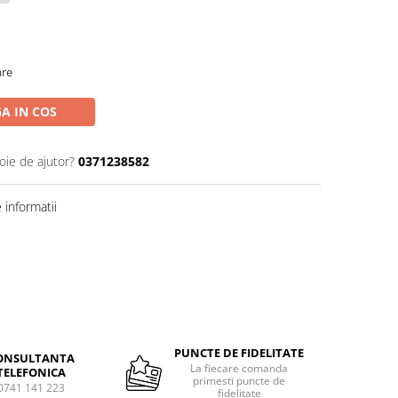
are
A IN COS
oie de ajutor?
0371238582
informatii
PUNCTE DE FIDELITATE
ONSULTANTA
La fiecare comanda
TELEFONICA
primesti puncte de
0741 141 223
fidelitate