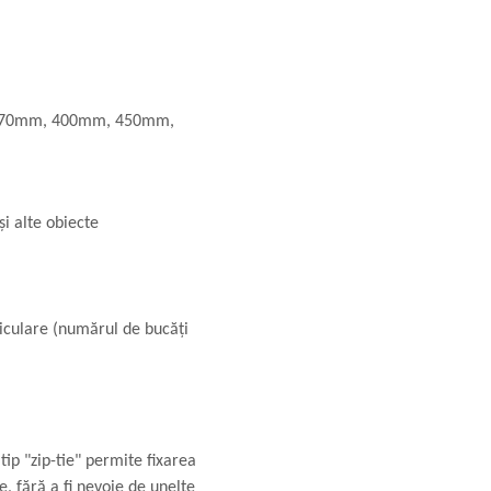
70mm, 400mm, 450mm,
și alte obiecte
iculare (numărul de bucăți
tip "zip-tie" permite fixarea
, fără a fi nevoie de unelte