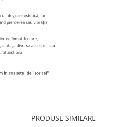
o integrare estetică, iar
ind pierderea sau vibrația
or de înmatriculare,
ri, a atașa diverse accesorii sau
ltifuncțional.
m în coș setul de "șoricei"
PRODUSE SIMILARE