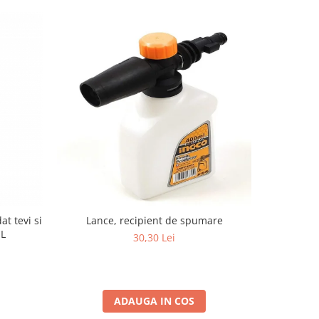
t tevi si
Lance, recipient de spumare
Cablu de
1L
2,5m, pot
30,30 Lei
ADAUGA IN COS