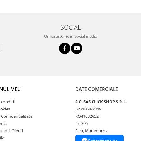
SOCIAL
Urmareste-ne in social media
NUL MEU
DATE COMERCIALE
 conditii
S.C. SAS CLICK SHOP S.R.L.
ookies
J24/1068/2019
e Confidentialitate
RO41082652
edia
nr. 395
uport Clienti
Sieu, Maramures
ile