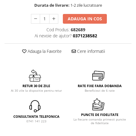
Durata de livrare:
1-2 zile lucratoare
ADAUGA IN COS
Cod Produs:
682689
Ai nevoie de ajutor?
0371238582
Adauga la Favorite
Cere informatii
RETUR 30 DE ZILE
RATE FIXE FARA DOBANDA
Ai 30 zile la dispozitie pentru retur
Beneficiezi de 6 rate
PUNCTE DE FIDELITATE
CONSULTANTA TELEFONICA
La fiecare comanda primesti puncte
0741 141 223
de fidelitate