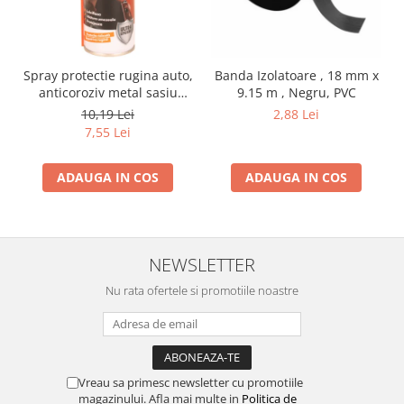
Spray protectie rugina auto,
Banda Izolatoare , 18 mm x
anticoroziv metal sasiu
9.15 m , Negru, PVC
praguri usi aerosol, 200 ml
10,19 Lei
2,88 Lei
7,55 Lei
ADAUGA IN COS
ADAUGA IN COS
NEWSLETTER
Nu rata ofertele si promotiile noastre
Vreau sa primesc newsletter cu promotiile
magazinului. Afla mai multe in
Politica de