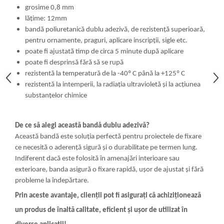
grosime 0,8 mm
lățime: 12mm
bandă poliuretanică dublu adezivă, de rezistenţă superioară,
pentru ornamente, praguri, aplicare inscripţii, sigle etc.
poate fi ajustată timp de circa 5 minute după aplicare
poate fi desprinsă fără să se rupă
rezistentă la temperatură de la -40º C până la +125º C
rezistentă la intemperii, la radiaţia ultravioletă şi la acţiunea
substanţelor chimice
De ce să alegi această bandă dublu adezivă?
Această bandă este soluția perfectă pentru proiectele de fixare
ce necesită o aderență sigură și o durabilitate pe termen lung.
Indiferent dacă este folosită în amenajări interioare sau
exterioare, banda asigură o fixare rapidă, ușor de ajustat și fără
probleme la îndepărtare.
Prin aceste avantaje, clienții pot fi asigurați că achiziționează
un produs de înaltă calitate, eficient și ușor de utilizat în