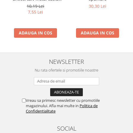
praguri usi aerosol, 200 ml
10,19 Lei
30,30 Lei
7,55 Lei
ADAUGA IN COS
ADAUGA IN COS
NEWSLETTER
Nu rata ofertele si promotiile noastre
Vreau sa primesc newsletter cu promotiile
magazinului. Afla mai multe in
Politica de
Confidentialitate
SOCIAL