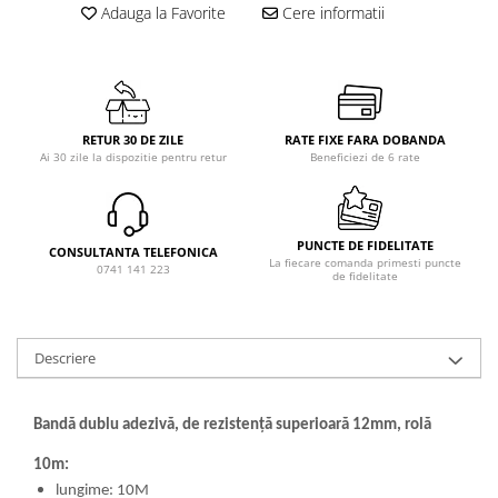
Adauga la Favorite
Cere informatii
RETUR 30 DE ZILE
RATE FIXE FARA DOBANDA
Ai 30 zile la dispozitie pentru retur
Beneficiezi de 6 rate
PUNCTE DE FIDELITATE
CONSULTANTA TELEFONICA
La fiecare comanda primesti puncte
0741 141 223
de fidelitate
Descriere
Bandă dublu adezivă, de rezistenţă superioară 12mm, rolă
10m:
lungime: 10M