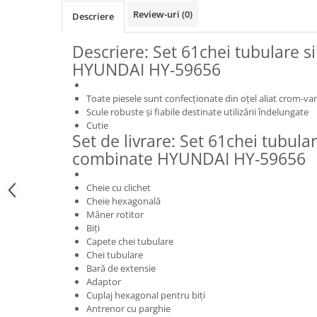
Review-uri
(0)
Descriere
Descriere: Set 61chei tubulare s
HYUNDAI HY-59656
Toate piesele sunt confecționate din oțel aliat crom-va
Scule robuste și fiabile destinate utilizării îndelungate
Cutie
Set de livrare: Set 61chei tubular
combinate HYUNDAI HY-59656
Cheie cu clichet
Cheie hexagonală
Mâner rotitor
Biți
Capete chei tubulare
Chei tubulare
Bară de extensie
Adaptor
Cuplaj hexagonal pentru biți
Antrenor cu parghie