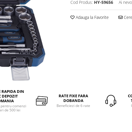
Cod Produs:
HY-59656
Ai nevo
Adauga la Favorite
Cere 
E RAPIDA DIN
RATE FIXE FARA
C
 DEPOZIT
DOBANDA
OMANIA
Beneficiezi de 6 rate
a pentru comenzi
ri de 500 lei