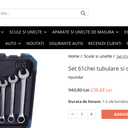
SCULE SI UNELTE
APARATE SI UNELTE DE MASURA
E
I
AUTO
NOUTATI
SIGURANTE AUTO
RECENZII CLIENTI
Home /
Scule si unelte /
Set 61
Set 61chei tubulare s
Hyundai
943,80 Lei
638,88 Lei
Durata de livrare:
1-2 zile lucrato
ADAUG