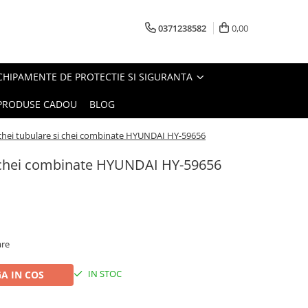
0371238582
0,00
CHIPAMENTE DE PROTECTIE SI SIGURANTA
PRODUSE CADOU
BLOG
chei tubulare si chei combinate HYUNDAI HY-59656
i chei combinate HYUNDAI HY-59656
are
IN STOC
A IN COS