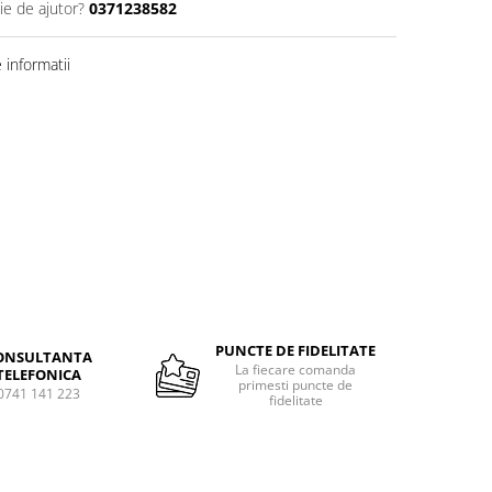
ie de ajutor?
0371238582
informatii
Distribuie
pe
Facebook
PUNCTE DE FIDELITATE
ONSULTANTA
La fiecare comanda
TELEFONICA
primesti puncte de
0741 141 223
fidelitate