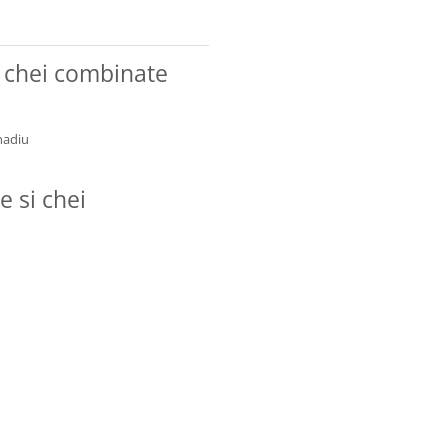
i chei combinate
nadiu
e si chei