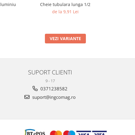
aluminiu
Cheie tubulara lunga 1/2
Set Lame 
de la 9,91 Lei
VEZI VARIANTE
SUPORT CLIENTI
9 - 17
0371238582
suport@ingcomag.ro