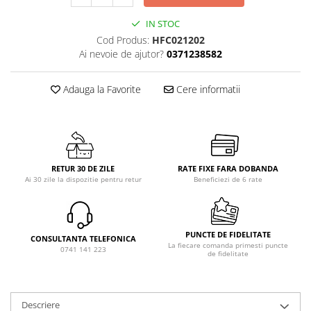
IN STOC
Cod Produs:
HFC021202
Ai nevoie de ajutor?
0371238582
Adauga la Favorite
Cere informatii
RETUR 30 DE ZILE
RATE FIXE FARA DOBANDA
Ai 30 zile la dispozitie pentru retur
Beneficiezi de 6 rate
PUNCTE DE FIDELITATE
CONSULTANTA TELEFONICA
La fiecare comanda primesti puncte
0741 141 223
de fidelitate
Descriere