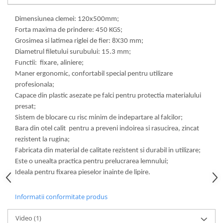
Dimensiunea clemei: 120x500mm;
Forta maxima de prindere: 450 KGS;
Grosimea si latimea riglei de fier: 8X30 mm;
Diametrul filetului surubului: 15.3 mm;
Functii: fixare, aliniere;
Maner ergonomic, confortabil special pentru utilizare
profesionala;
Capace din plastic asezate pe falci pentru protectia materialului
presat;
Sistem de blocare cu risc minim de indepartare al falcilor;
Bara din otel calit pentru a preveni indoirea si rasucirea, zincat
rezistent la rugina;
Fabricata din material de calitate rezistent si durabil in utilizare;
Este o unealta practica pentru prelucrarea lemnului;
Ideala pentru fixarea pieselor inainte de lipire.
Informatii conformitate produs
Video
(1)