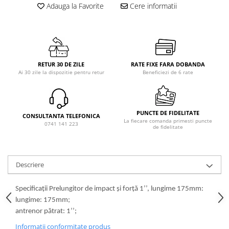
Adauga la Favorite
Cere informatii
RETUR 30 DE ZILE
RATE FIXE FARA DOBANDA
Ai 30 zile la dispozitie pentru retur
Beneficiezi de 6 rate
PUNCTE DE FIDELITATE
CONSULTANTA TELEFONICA
La fiecare comanda primesti puncte
0741 141 223
de fidelitate
Descriere
Specificații Prelungitor de impact și forță 1’’, lungime 175mm:
lungime: 175mm;
antrenor pătrat: 1’’;
Informatii conformitate produs