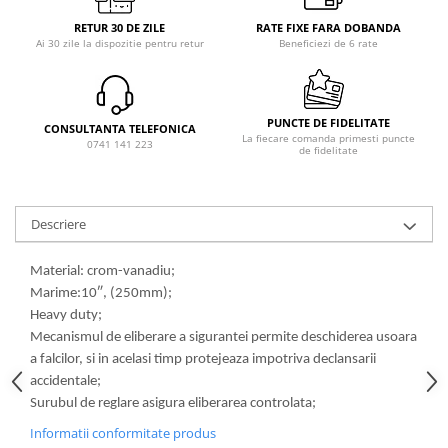
RETUR 30 DE ZILE
RATE FIXE FARA DOBANDA
Ai 30 zile la dispozitie pentru retur
Beneficiezi de 6 rate
PUNCTE DE FIDELITATE
CONSULTANTA TELEFONICA
La fiecare comanda primesti puncte
0741 141 223
de fidelitate
Descriere
Material: crom-vanadiu;
Marime:10″, (250mm);
Heavy duty;
Mecanismul de eliberare a sigurantei permite deschiderea usoara
a falcilor, si in acelasi timp protejeaza impotriva declansarii
accidentale;
Surubul de reglare asigura eliberarea controlata;
Informatii conformitate produs