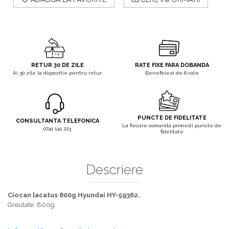
Taietoare De Beton
Irigat Si Stropit
Solutii De Curatare Si
Intretinere
Topoare
RETUR 30 DE ZILE
RATE FIXE FARA DOBANDA
Ai 30 zile la dispozitie pentru retur
Beneficiezi de 6 rate
PUNCTE DE FIDELITATE
CONSULTANTA TELEFONICA
La fiecare comanda primesti puncte de
0741 141 223
fidelitate
Descriere
Ciocan lacatus 800g Hyundai HY-59362.
Greutate: 800g.