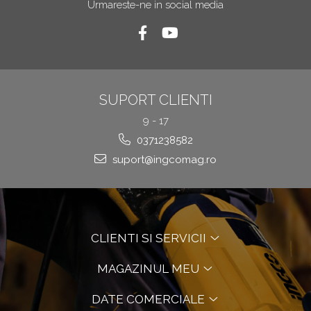
Urmareste-ne in social media
SUPORT CLIENTI
9 - 17
0371238582
suport@ingcomag.ro
CLIENTI SI SERVICII
MAGAZINUL MEU
DATE COMERCIALE