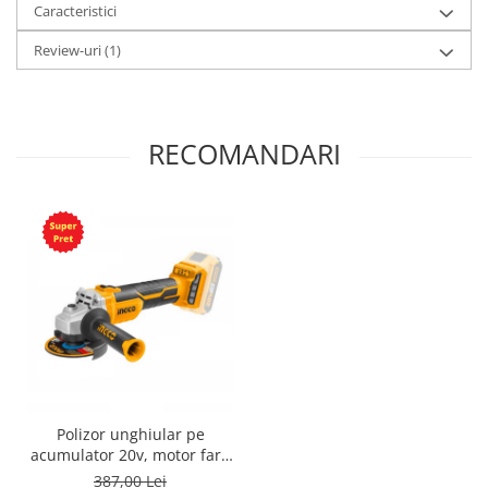
Caracteristici
Review-uri
(1)
RECOMANDARI
Polizor unghiular pe
acumulator 20v, motor fara
perii, 115mm
387,00 Lei