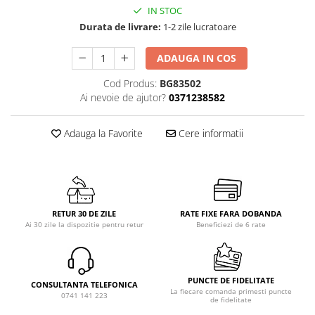
IN STOC
Durata de livrare:
1-2 zile lucratoare
ADAUGA IN COS
Cod Produs:
BG83502
Ai nevoie de ajutor?
0371238582
Adauga la Favorite
Cere informatii
RETUR 30 DE ZILE
RATE FIXE FARA DOBANDA
Ai 30 zile la dispozitie pentru retur
Beneficiezi de 6 rate
PUNCTE DE FIDELITATE
CONSULTANTA TELEFONICA
La fiecare comanda primesti puncte
0741 141 223
de fidelitate