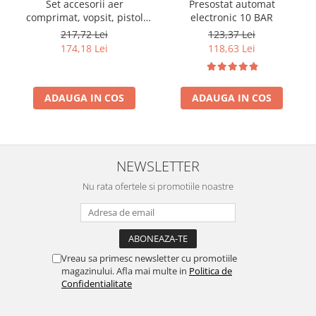
Set accesorii aer
Presostat automat
comprimat, vopsit, pistol
electronic 10 BAR
vas jos
217,72 Lei
123,37 Lei
174,18 Lei
118,63 Lei
ADAUGA IN COS
ADAUGA IN COS
NEWSLETTER
Nu rata ofertele si promotiile noastre
Vreau sa primesc newsletter cu promotiile
magazinului. Afla mai multe in
Politica de
Confidentialitate