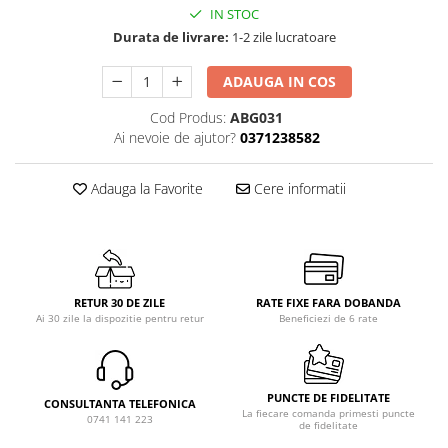
IN STOC
Durata de livrare:
1-2 zile lucratoare
ADAUGA IN COS
Cod Produs:
ABG031
Ai nevoie de ajutor?
0371238582
Adauga la Favorite
Cere informatii
RETUR 30 DE ZILE
RATE FIXE FARA DOBANDA
Ai 30 zile la dispozitie pentru retur
Beneficiezi de 6 rate
PUNCTE DE FIDELITATE
CONSULTANTA TELEFONICA
La fiecare comanda primesti puncte
0741 141 223
de fidelitate