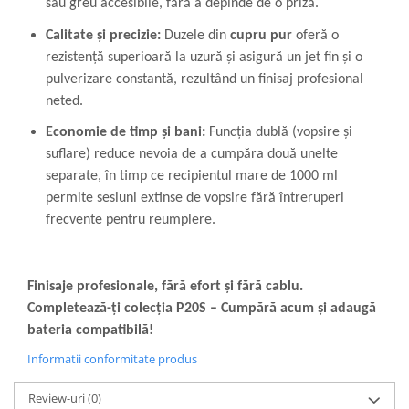
sau greu accesibile, fără a depinde de o priză.
Calitate și precizie:
Duzele din
cupru pur
oferă o
rezistență superioară la uzură și asigură un jet fin și o
pulverizare constantă, rezultând un finisaj profesional
neted.
Economie de timp și bani:
Funcția dublă (vopsire și
suflare) reduce nevoia de a cumpăra două unelte
separate, în timp ce recipientul mare de 1000 ml
permite sesiuni extinse de vopsire fără întreruperi
frecvente pentru reumplere.
Finisaje profesionale, fără efort și fără cablu.
Completează-ți colecția P20S – Cumpără acum și adaugă
bateria compatibilă!
Informatii conformitate produs
Review-uri
(0)