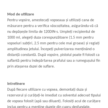
Mod de utilizare
Pentru vopsire, amestecați vopseaua și utilizați cana de
măsurare pentru a verifica vâscozitatea, asigurându-vă că
nu depășește limita de 120DIN-s. Umpleți recipientul de
1000 ml, alegeți duza corespunzătoare (1.5 mm pentru
vopseluri subțiri, 2.5 mm pentru cele mai groase) și reglați
amplitudinea jetului. Începeți pulverizarea menținând o
distanță constantă. După vopsire, pistolul poate fi folosit ca
suflantă pentru îndepărtarea prafului sau a rumegușului fin
prin atașarea duzei de suflare.
Intretinere
După fiecare utilizare cu vopsea, demontați duza și
rezervorul și curățați-le imediat cu solventul adecvat tipului
de vopsea folosit (apă sau diluant). Folosiți acul de curățare
inclus pentru a menține duzele din cupru desfundate.