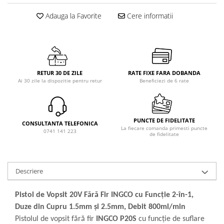
Adauga la Favorite
Cere informatii
RETUR 30 DE ZILE
RATE FIXE FARA DOBANDA
Ai 30 zile la dispozitie pentru retur
Beneficiezi de 6 rate
PUNCTE DE FIDELITATE
CONSULTANTA TELEFONICA
La fiecare comanda primesti puncte
0741 141 223
de fidelitate
Descriere
Pistol de Vopsit 20V Fără Fir INGCO cu Funcție 2-în-1,
Duze din Cupru 1.5mm și 2.5mm, Debit 800ml/min
Pistolul de vopsit fără fir
INGCO P20S
cu funcție de suflare