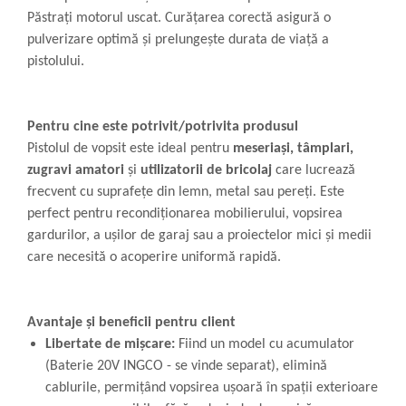
Păstrați motorul uscat. Curățarea corectă asigură o
pulverizare optimă și prelungește durata de viață a
pistolului.
Pentru cine este potrivit/potrivita produsul
Pistolul de vopsit este ideal pentru
meseriași, tâmplari,
zugravi amatori
și
utilizatorii de bricolaj
care lucrează
frecvent cu suprafețe din lemn, metal sau pereți. Este
perfect pentru recondiționarea mobilierului, vopsirea
gardurilor, a ușilor de garaj sau a proiectelor mici și medii
care necesită o acoperire uniformă rapidă.
Avantaje și beneficii pentru client
Libertate de mișcare:
Fiind un model cu acumulator
(Baterie 20V INGCO - se vinde separat), elimină
cablurile, permițând vopsirea ușoară în spații exterioare