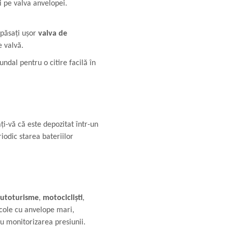
i pe valva anvelopei.
apăsați ușor
valva de
 valvă.
ndal pentru o citire facilă în
i-vă că este depozitat într-un
riodic starea bateriilor
autoturisme
,
motocicliști
,
icole cu anvelope mari,
ru monitorizarea presiunii.