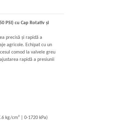
0 PSI) cu Cap Rotativ și
ea precisă și rapidă a
laje agricole. Echipat cu un
 accesul comod la valvele greu
 ajustarea rapidă a presiunii
7.6 kg/cm² | 0-1720 kPa)