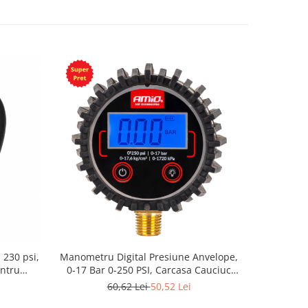
, 230 psi,
Manometru Digital Presiune Anvelope,
entru
0-17 Bar 0-250 PSI, Carcasa Cauciuc
Protectie, Citire Rapida, Display Digital
60,62 Lei
50,52 Lei
Iluminat, Precizie