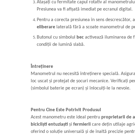
Atașați cu fermitate capul rotativ al manometrulu
Presiunea va fi afișată imediat pe ecranul digital.
Pentru a corecta presiunea în sens descrescător, 
eliberare
laterală fără a scoate manometrul de pe
Butonul cu simbolul
bec
activează iluminarea de fu
condiții de lumină slabă.
Întreținere
Manometrul nu necesită întreținere specială. Asiguraț
loc uscat și protejat de șocuri mecanice. Verificați pe
(simbolul baterie pe ecran) și înlocuiți-le la nevoie.
Pentru Cine Este Potrivit Produsul
Acest manometru este ideal pentru
proprietarii de 
bicicliști entuziaști
și
fermierii
care dețin utilaje agr
oferind o soluție universală și de înaltă precizie pent