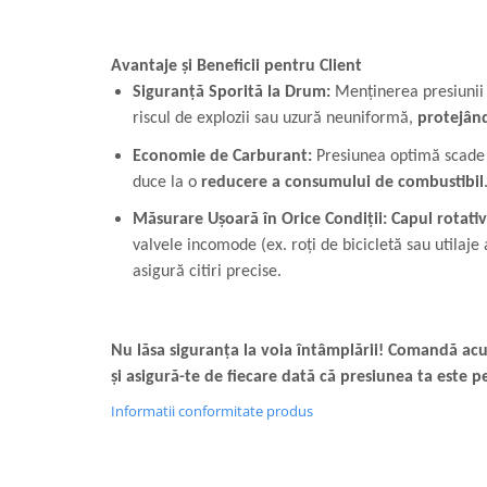
Avantaje și Beneficii pentru Client
Siguranță Sporită la Drum:
Menținerea presiunii 
riscul de explozii sau uzură neuniformă,
protejând
Economie de Carburant:
Presiunea optimă scade r
duce la o
reducere a consumului de combustibil
Măsurare Ușoară în Orice Condiții:
Capul rotativ
valvele incomode (ex. roți de bicicletă sau utilaje a
asigură citiri precise.
Nu lăsa siguranța la voia întâmplării! Comandă a
și asigură-te de fiecare dată că presiunea ta este p
Informatii conformitate produs