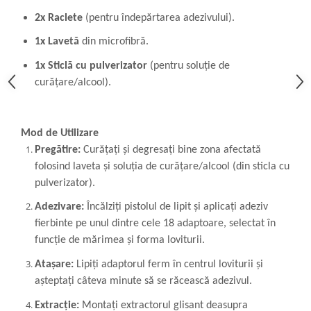
2x Raclete
(pentru îndepărtarea adezivului).
1x Lavetă
din microfibră.
1x Sticlă cu pulverizator
(pentru soluție de
curățare/alcool).
Mod de Utilizare
Pregătire:
Curățați și degresați bine zona afectată
folosind laveta și soluția de curățare/alcool (din sticla cu
pulverizator).
Adezivare:
Încălziți pistolul de lipit și aplicați adeziv
fierbinte pe unul dintre cele 18 adaptoare, selectat în
funcție de mărimea și forma loviturii.
Atașare:
Lipiți adaptorul ferm în centrul loviturii și
așteptați câteva minute să se răcească adezivul.
Extracție:
Montați extractorul glisant deasupra