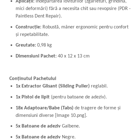
Aplicații:
Îndepărtarea loviturilor (zgârieturi, grindină,
mici deformări) fără a necesita chit sau revopsire (PDR -
Paintless Dent Repair).
Construcție:
Robustă, mâner ergonomic pentru confort
și repetabilitate.
Greutate:
0,98 kg
Dimensiuni Pachet:
40 x 12 x 13 cm
Conținutul Pachetului
1x Extractor Glisant (Sliding Puller)
reglabil.
1x Pistol de lipit
(pentru batoane de adeziv).
18x Adaptoare/Babe (Tabs)
de tragere de forme și
dimensiuni diverse [Image 10.png].
5x Batoane de adeziv
Galbene.
5x Batoane de adeziv
Negre.