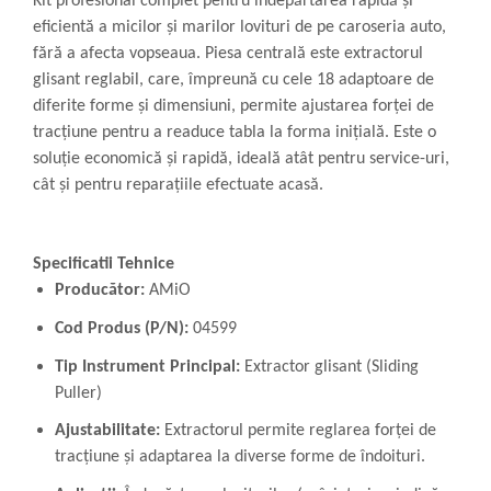
Kit profesional complet pentru îndepărtarea rapidă și
eficientă a micilor și marilor lovituri de pe caroseria auto,
fără a afecta vopseaua. Piesa centrală este extractorul
glisant reglabil, care, împreună cu cele 18 adaptoare de
diferite forme și dimensiuni, permite ajustarea forței de
tracțiune pentru a readuce tabla la forma inițială. Este o
soluție economică și rapidă, ideală atât pentru service-uri,
cât și pentru reparațiile efectuate acasă.
Specificatii Tehnice
Producător:
AMiO
Cod Produs (P/N):
04599
Tip Instrument Principal:
Extractor glisant (Sliding
Puller)
Ajustabilitate:
Extractorul permite reglarea forței de
tracțiune și adaptarea la diverse forme de îndoituri.