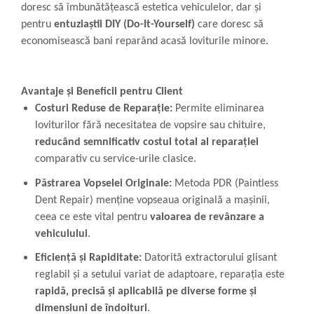
doresc să îmbunătățească estetica vehiculelor, dar și
pentru
entuziaștii DIY (Do-It-Yourself)
care doresc să
economisească bani reparând acasă loviturile minore.
Avantaje și Beneficii pentru Client
Costuri Reduse de Reparație:
Permite eliminarea
loviturilor fără necesitatea de vopsire sau chituire,
reducând semnificativ costul total al reparației
comparativ cu service-urile clasice.
Păstrarea Vopselei Originale:
Metoda PDR (Paintless
Dent Repair) menține vopseaua originală a mașinii,
ceea ce este vital pentru
valoarea de revânzare a
vehiculului
.
Eficiență și Rapiditate:
Datorită extractorului glisant
reglabil și a setului variat de adaptoare, reparația este
rapidă, precisă și aplicabilă pe diverse forme și
dimensiuni de îndoituri
.