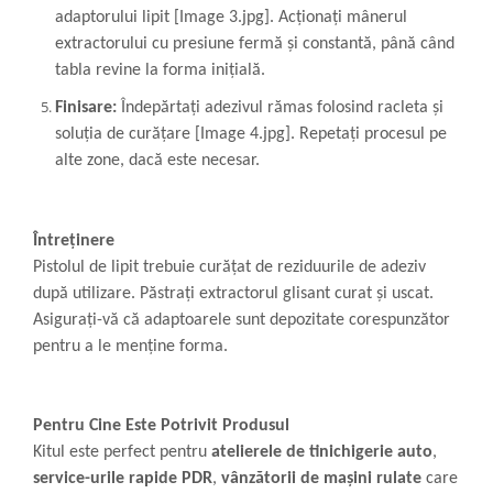
adaptorului lipit [Image 3.jpg]. Acționați mânerul
extractorului cu presiune fermă și constantă, până când
tabla revine la forma inițială.
Finisare:
Îndepărtați adezivul rămas folosind racleta și
soluția de curățare [Image 4.jpg]. Repetați procesul pe
alte zone, dacă este necesar.
Întreținere
Pistolul de lipit trebuie curățat de reziduurile de adeziv
după utilizare. Păstrați extractorul glisant curat și uscat.
Asigurați-vă că adaptoarele sunt depozitate corespunzător
pentru a le menține forma.
Pentru Cine Este Potrivit Produsul
Kitul este perfect pentru
atelierele de tinichigerie auto
,
service-urile rapide PDR
,
vânzătorii de mașini rulate
care