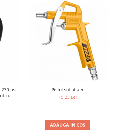
, 230 psi,
Pistol suflat aer
Furtun c
entru
lungi
15,23 Lei
ADAUGA IN COS