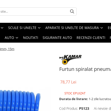
SCULE SI UNELTE
APARATE SI UNELTE DE MASURA
E
I
AUTO
NOUTATI
SIGURANTE AUTO
RECENZII CLIENTI
x 8mm, 15m
Furtun spiralat pneum
78,77 Lei
STOC EPUIZAT
Durata de livrare:
1-2 zile lucrato
Cod Produs:
P5123
Ai nevoie d