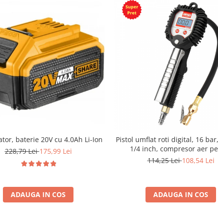
tor, baterie 20V cu 4.0Ah Li-Ion
Pistol umflat roti digital, 16 bar
1/4 inch, compresor aer p
228,79 Lei
175,99 Lei
anvelope auto
114,25 Lei
108,54 Lei
ADAUGA IN COS
ADAUGA IN COS