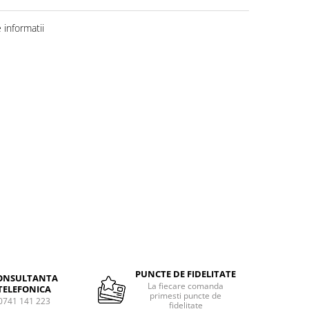
informatii
PUNCTE DE FIDELITATE
ONSULTANTA
La fiecare comanda
TELEFONICA
primesti puncte de
0741 141 223
fidelitate