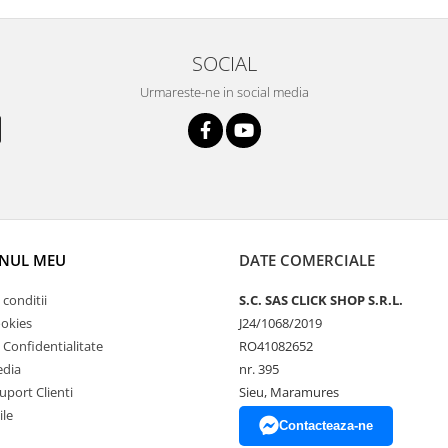
SOCIAL
Urmareste-ne in social media
NUL MEU
DATE COMERCIALE
 conditii
S.C. SAS CLICK SHOP S.R.L.
ookies
J24/1068/2019
e Confidentialitate
RO41082652
edia
nr. 395
uport Clienti
Sieu, Maramures
ile
Contacteaza-ne